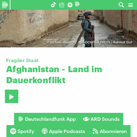
©
picture alliance / ASSOCIATED PRESS | Rahmat Gul
Fragiler Staat
Afghanistan
-
Land
im
Dauerkonflikt
Deutschlandfunk App
ARD Sounds
Spotify
Apple Podcasts
Abonnieren