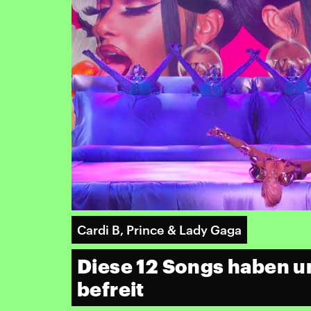
Cardi B, Prince & Lady Gaga
Diese 12 Songs haben u
befreit