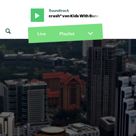
Soundtrack
ns · "car crash" von Kids With Buns · "car crash" von Kids With Bun
Live
Playlist