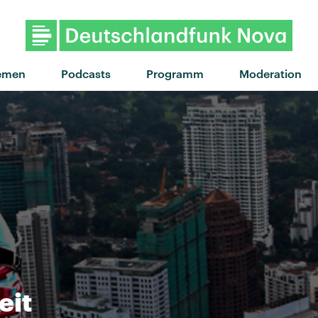
"car crash" von Kids With Bu
emen
Podcasts
Programm
Moderation
eit