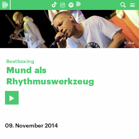
©
dpa
Beatboxing
Mund
als
Rhythmuswerkzeug
09. November 2014