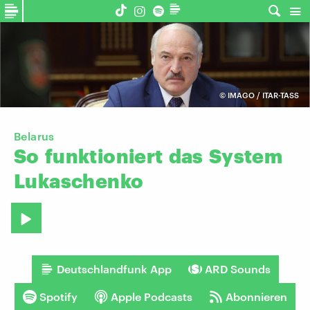
©
IMAGO / ITAR-TASS
Belarus
So
funktioniert
das
System
Lukaschenko
Deutschlandfunk App
ARD Sounds
Spotify
Apple Podcasts
Abonnieren