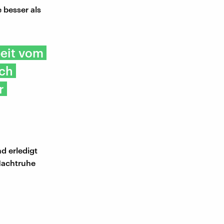
 besser als
beit vom
uch
r
d erledigt
Nachtruhe