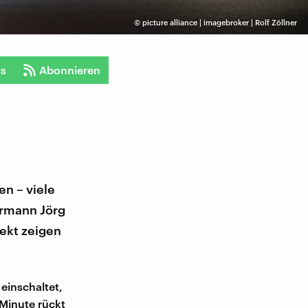
©
picture alliance | imagebroker | Rolf Zöllner
ts
Abonnieren
en – viele
hrmann Jörg
fekt zeigen
einschaltet,
 Minute rückt