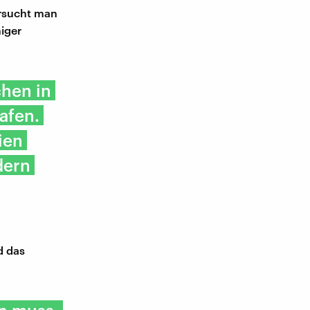
ersucht man
niger
chen in
afen.
ien
dern
d das