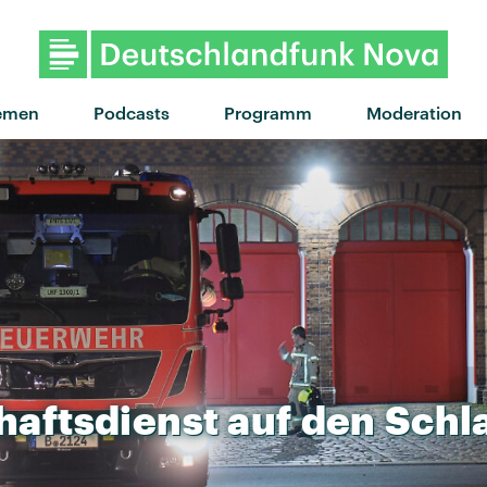
emen
Podcasts
Programm
Moderation
haftsdienst
auf
den
Schl