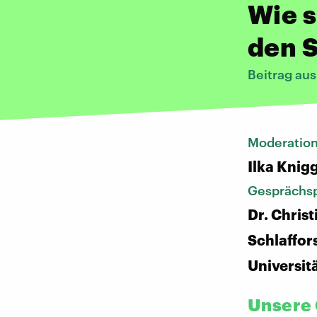
Wie s
den S
Beitrag au
Moderatio
Ilka Knig
Gesprächsp
Dr. Chris
Schlaffor
Universit
Unsere 