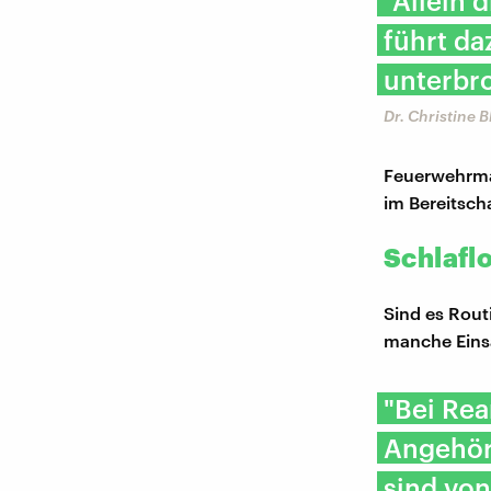
"Allein 
führt da
unterbr
Dr. Christine 
Feuerwehrman
im Bereitscha
Schlaflo
Sind es Rout
manche Einsä
"Bei Rea
Angehöri
sind von