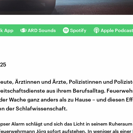
nk App
ARD Sounds
Spotify
Apple Podcas
025
ute, Ärztinnen und Ärzte, Polizistinnen und Polizist
eitschaftsdienste aus ihrem Berufsalltag. Feuerwe
 der Wache ganz anders als zu Hause – und diesen Ef
en der Schlafwissenschaft.
pser Alarm schlägt und sich das Licht in seinem Ruheraum 
euerwehrmann Jörg sofort aufstehen. In weniger als einer