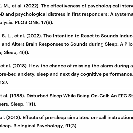
. M., et al. (2022). The effectiveness of psychological inter
D and psychological distress in first responders: A systema
lysis. PLOS ONE, 17(8).
S. L., et al. (2022). The Intention to React to Sounds Indu
 and Alters Brain Responses to Sounds during Sleep: A Pilo
 Sleep, 4(4).
 et al. (2018). How the chance of missing the alarm during a
s pre-bed anxiety, sleep and next day cognitive performance.
137.
 et al. (1988). Disturbed Sleep While Being On-Call: An EEG S
ers. Sleep, 11(1).
 al. (2012). Effects of pre-sleep simulated on-call instructio
leep. Biological Psychology, 91(3).