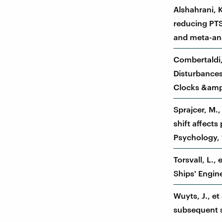
Alshahrani, K
reducing PTS
and meta-ana
Combertaldi, 
Disturbances
Clocks &amp;
Sprajcer, M.,
shift affect
Psychology, 
Torsvall, L.,
Ships' Engine
Wuyts, J., et
subsequent s