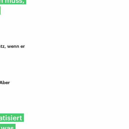
in muss,
tz, wenn er
 Aber
tisiert
, was