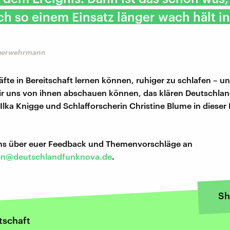
h so einem Einsatz länger wach hält in
euerwehrmann
äfte in Bereitschaft lernen können, ruhiger zu schlafen – u
ir uns von ihnen abschauen können, das klären Deutschla
Ilka Knigge und Schlafforscherin Christine Blume in dieser
uns über euer Feedback und Themenvorschläge an
en@deutschlandfunknova.de
.
Sh
tschaft