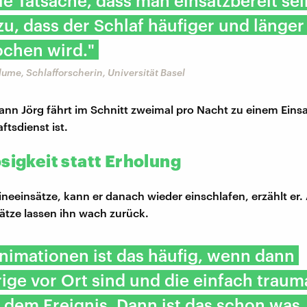
die Tatsache, dass man einsatzbereit se
zu, dass der Schlaf häufiger und länger
ochen wird."
Blume, Schlafforscherin, Universität Basel
n Jörg fährt im Schnitt zweimal pro Nacht zu einem Einsa
ftsdienst ist.
sigkeit statt Erholung
ineeinsätze, kann er danach wieder einschlafen, erzählt er.
tze lassen ihn wach zurück.
nimationen ist das häufig, wenn dann
ge vor Ort sind und die einfach trauma
 dem Ereignis. Dann ist das schon was