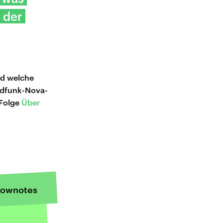
 der
nd welche
ndfunk-Nova-
 Folge
Über
ownotes