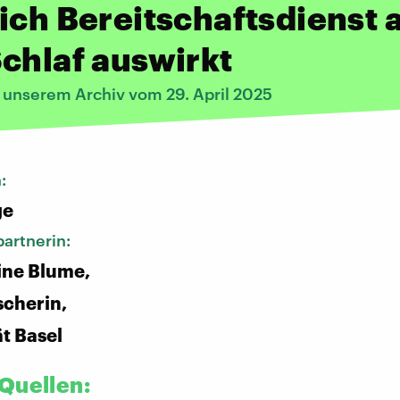
ich Bereitschaftsdienst 
chlaf auswirkt
s unserem Archiv vom 29. April 2025
n:
ge
artnerin:
tine Blume,
scherin,
ät Basel
Quellen: