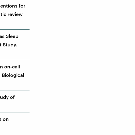
ventions for
tic review
ces Sleep
t Study.
n on-call
 Biological
tudy of
ns on