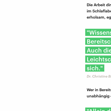
Die Arbeit d
im Schlaflabo
erholsam, eg
"Wissens
Bereitsc
Auch die
Leichtsc
sich."
Dr. Christine 
Wer in Bereit
unabhängig d