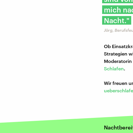
mich nac
Nacht."
Jörg, Berufsf
Ob Einsatzkr
Strategien w
Moderatorin 
Schlafen
.
Wir freuen 
ueberschlaf
Nachtberei