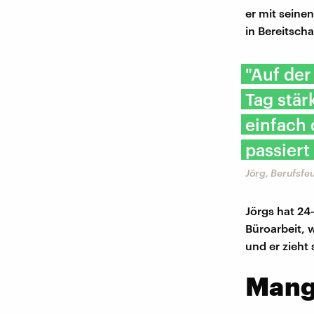
er mit seine
in Bereitschaf
"Auf der
Tag stär
einfach 
passiert
Jörg, Berufsf
Jörgs hat 24
Büroarbeit, 
und er zieht
Mang