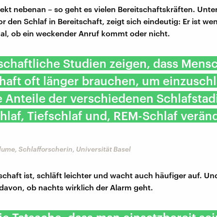
irekt nebenan – so geht es vielen Bereitschaftskräften. Unt
r den Schlaf in Bereitschaft, zeigt sich eindeutig: Er ist we
al, ob ein weckender Anruf kommt oder nicht.
chaftliche Studien zeigen, dass Mens
haft oft länger brauchen, um einzuschl
 Anteile der verschiedenen Schlafstad
hlaf, Tiefschlaf und, REM-Schlaf verän
Blume, Schlafforscherin, Universität Basel
schaft ist, schläft leichter und wacht auch häufiger auf. Un
avon, ob nachts wirklich der Alarm geht.