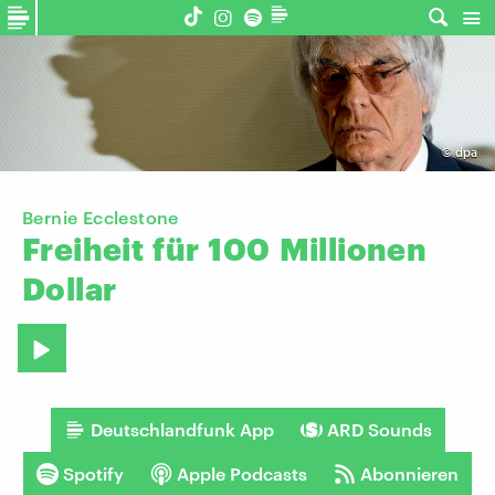
©
dpa
Bernie Ecclestone
Freiheit
für
100
Millionen
Dollar
Deutschlandfunk App
ARD Sounds
Spotify
Apple Podcasts
Abonnieren