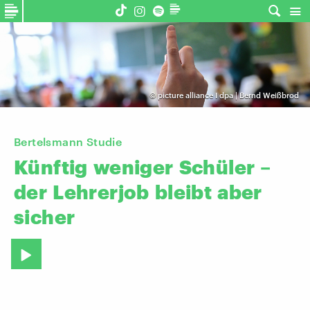
©
picture alliance I dpa | Bernd Weißbrod
Bertelsmann Studie
Künftig
weniger
Schüler
–
der
Lehrerjob
bleibt
aber
sicher