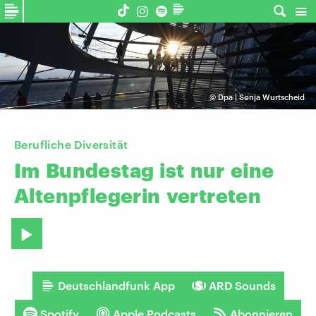
©
Dpa | Sonja Wurtscheid
Berufliche Diversität
Im
Bundestag
ist
nur
eine
Altenpflegerin
vertreten
Deutschlandfunk App
ARD Sounds
Spotify
Apple Podcasts
Abonnieren