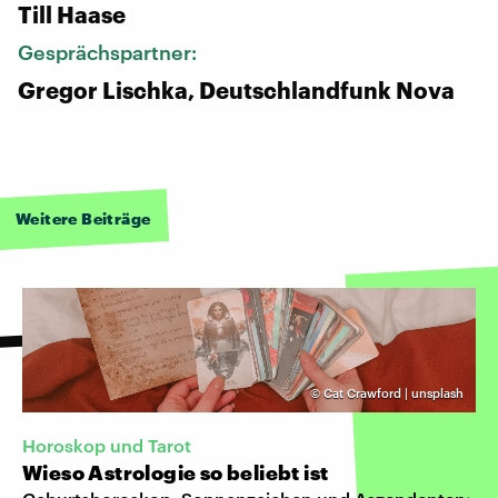
Till Haase
Gesprächspartner:
Gregor Lischka, Deutschlandfunk Nova
Weitere Beiträge
©
Cat Crawford | unsplash
Horoskop und Tarot
Wieso Astrologie so beliebt ist