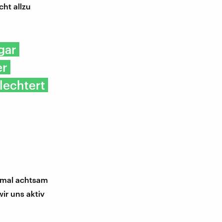
cht allzu
gar
er
lechtert
t mal achtsam
ir uns aktiv