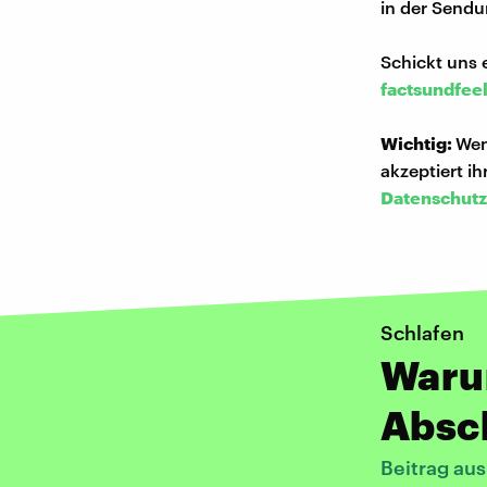
in der Sendu
Schickt uns 
factsundfee
Wichtig:
Wen
akzeptiert i
Datenschutz
Schlafen
Warum
Absc
Beitrag au