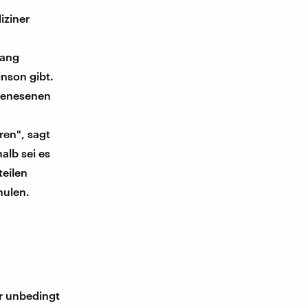
iziner
hang
nson gibt.
 genesenen
ren", sagt
halb sei es
teilen
hulen.
ir unbedingt