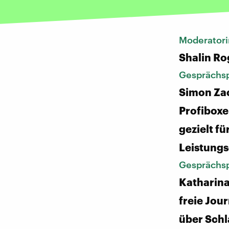
Moderatori
Shalin Ro
Gesprächsp
Simon Za
Profiboxe
gezielt fü
Leistung
Gesprächsp
Katharin
freie Jour
über Schl