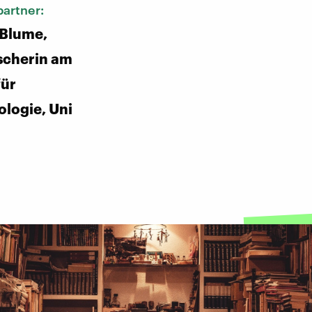
artner:
 Blume,
scherin am
für
logie, Uni