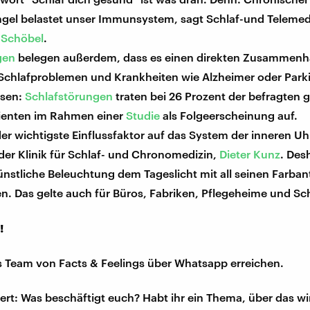
gel belastet unser Immunsystem, sagt Schlaf-und Telemed
 Schöbel
.
gen
belegen außerdem, dass es einen direkten Zusammen
Schlafproblemen und Krankheiten wie Alzheimer oder Parki
ssen:
Schlafstörungen
traten bei 26 Prozent der befragten
ienten im Rahmen einer
Studie
als Folgeerscheinung auf.
 der wichtigste Einflussfaktor auf das System der inneren Uh
 der Klinik für Schlaf- und Chronomedizin,
Dieter Kunz
. Des
ünstliche Beleuchtung dem Tageslicht mit all seinen Farban
n. Das gelte auch für Büros, Fabriken, Pflegeheime und Sc
!
s Team von Facts & Feelings über Whatsapp erreichen.
iert: Was beschäftigt euch? Habt ihr ein Thema, über das w