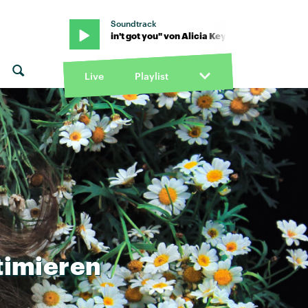
Soundtrack
a Keys · "If I ain't got you" von Alicia Keys · "If I ain't got you" von A
Live
Playlist
timieren