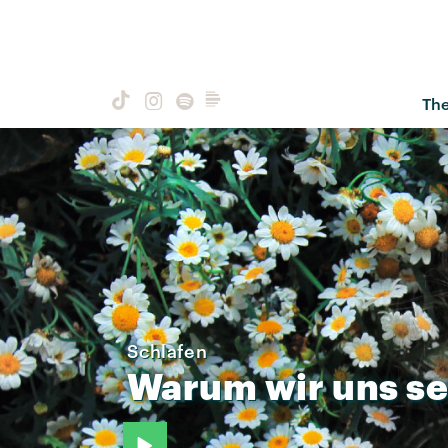
Th
Schlafen
Warum
wir
uns
se