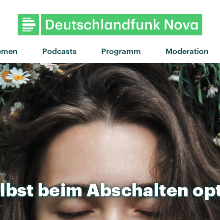
"If I ain't got you" von Alici
emen
Podcasts
Programm
Moderation
lbst
beim
Abschalten
op