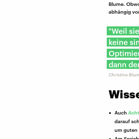
Blume. Obwohl
abhängig von
"Weil si
keine si
Optimier
dann den
Christine Blum
Wiss
Auch
Ach
darauf sch
um guten 
Am Sprich