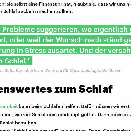
 sie selbst eine Fitnessuhr hat, glaubt sie, dass wir uns ni
 Schlaftrackern machen sollten.
e Probleme suggerieren, wo eigentlich 
nd, oder weil der Wunsch nach ständig
ung in Stress ausartet. Und der versch
 Schlaf."
e, Schlafforscherin am Zentrum für Chronobiologie, Uni Basel
enswertes zum Schlaf
tsamkeit
kann beim Schlafen helfen. Dafür müssen wir ers
auen, wie viel Schlaf uns überhaupt guttut. Dann müssen w
Schlaf bemühen.
wort "Schlaf dich gesund" ist was dran. Denn: Chronischer