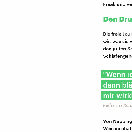
Freak und ve
Den Dr
Die freie Jou
wir, was sie 
den guten Sch
Schlafengehe
"Wenn ic
dann blä
mir wirk
Katharina Kunz
Von Napping 
Wissenschaft