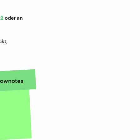
52
oder an
ckt,
ownotes