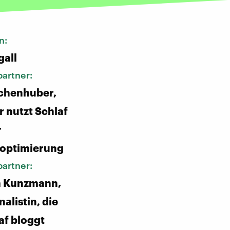
n:
gall
artner:
chenhuber,
r nutzt Schlaf
r
soptimierung
artner:
a Kunzmann,
nalistin, die
af bloggt