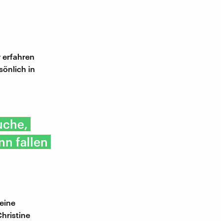
r erfahren
sönlich in
uche,
nn fallen
eine
hristine