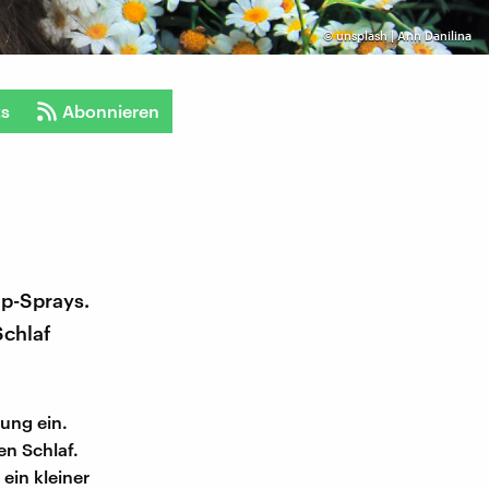
©
unsplash | Ann Danilina
ts
Abonnieren
ep-Sprays.
Schlaf
rung ein.
en Schlaf.
 ein kleiner