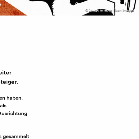
©
imago images | Ikon Images
eiter
teiger.
sen haben,
als
Ausrichtung
its gesammelt