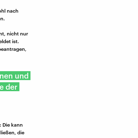
ohl nach
en.
t, nicht nur
det ist.
beantragen,
hnen und
e der
: Die kann
ießen, die