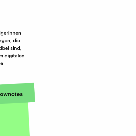
igerinnen
ngen, die
ibel sind,
m digitalen
he
ownotes