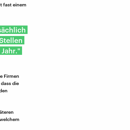
t fast einem
sächlich
Stellen
 Jahr."
le Firmen
 dass die
 den
äteren
n welchem