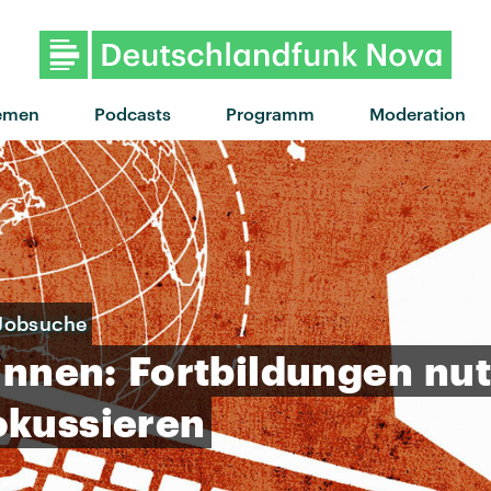
"Hand that feeds" von Halsey
emen
Podcasts
Programm
Moderation
 Jobsuche
innen:
Fortbildungen
nu
okussieren