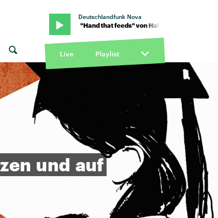
Deutschlandfunk Nova
 x Amy Lee · "Hand that feeds" von Halsey x Amy Lee · "Hand that f
Live
Playlist
tzen
und
auf