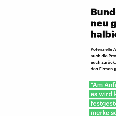
Bunde
neu g
halbi
Potenzielle 
auch die Pre
auch zurück,
den Firmen 
"Am Anfa
es wird
festgest
merke sc