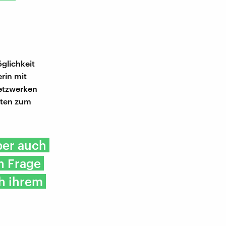
glichkeit
rin mit
Netzwerken
sten zum
lber auch
n Frage
h ihrem