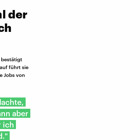
l der
ch
 bestätigt
uf führt sie
ue Jobs von
dachte,
ann aber
r ich
d."