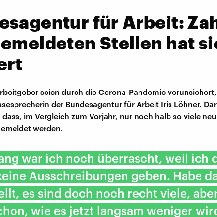
sagentur für Arbeit: Zah
emeldeten Stellen hat si
ert
Arbeitgeber seien durch die Corona-Pandemie verunsichert,
ssesprecherin der Bundesagentur für Arbeit Iris Löhner. Dara
 dass, im Vergleich zum Vorjahr, nur noch halb so viele ne
gemeldet werden.
ng war ich noch überrascht, weil ich 
 keine Ausschreibungen geben. Habe d
ellt, es sind doch noch recht viele, abe
hon, wie es jetzt langsam weniger wir