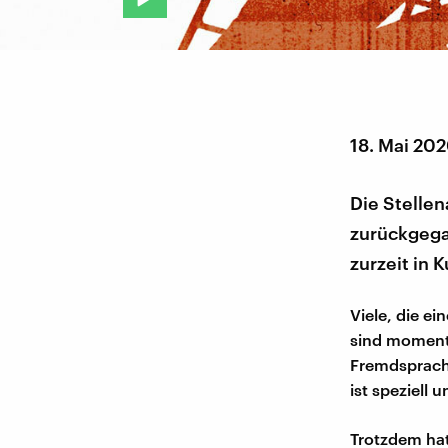
18. Mai 20
Die Stelle
zurückgega
zurzeit in 
Viele, die e
sind momenta
Fremdsprache
ist speziell
Trotzdem hat