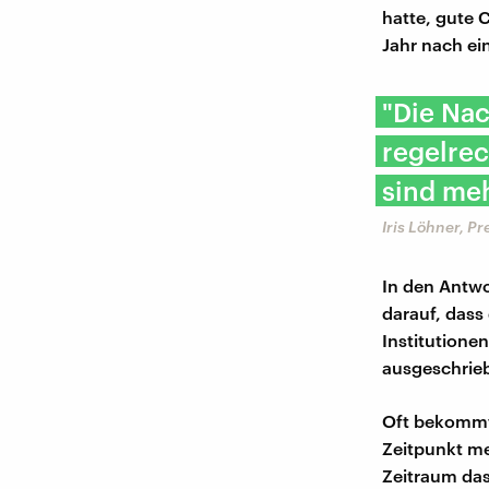
hatte, gute 
Jahr nach ein
"Die Nac
regelrec
sind meh
Iris Löhner, P
In den Antwo
darauf, dass 
Institutione
ausgeschrieb
Oft bekommt
Zeitpunkt me
Zeitraum das