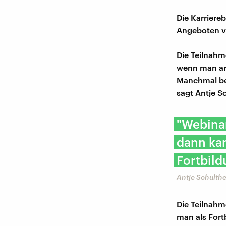
Die Karriere
Angeboten vo
Die Teilnahm
wenn man arb
Manchmal bes
sagt Antje S
"Webina
dann kan
Fortbild
Antje Schulthe
Die Teilnahm
man als Fort