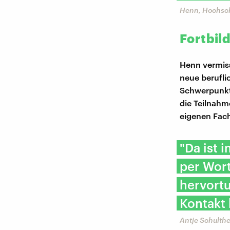
Henn, Hochsch
Fortbil
Henn vermiss
neue berufli
Schwerpunkt 
die Teilnah
eigenen Fac
"Da ist 
per Wor
hervort
Kontakt 
Antje Schulthe