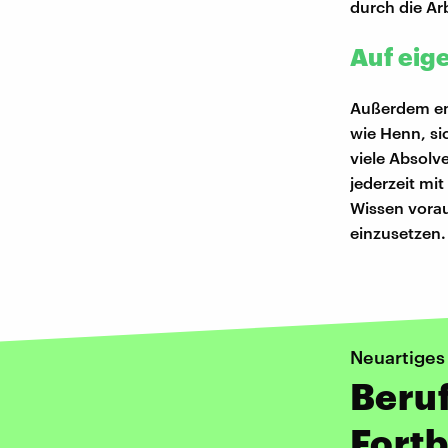
durch die Ar
Auf eig
Außerdem emp
wie Henn, si
viele Absolv
jederzeit mi
Wissen voraus
einzusetzen.
Neuartiges
Beruf
Fortb