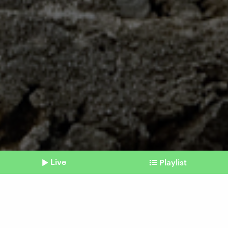
Live
Playlist
©
Imago | Ray van Zeschau