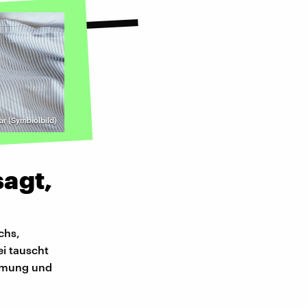
ar (Symbiolbild)
agt,
chs,
ei tauscht
immung und