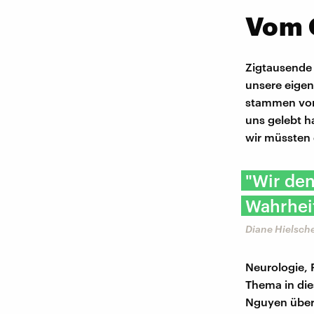
Vom 
Zigtausende 
unsere eige
stammen von 
uns gelebt h
wir müssten
"Wir den
Wahrheit
Diane Hielsch
Neurologie, 
Thema in die
Nguyen über