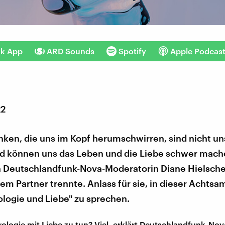
nk App
ARD Sounds
Spotify
Apple Podcas
22
nken, die uns im Kopf herumschwirren, sind nicht u
d können uns das Leben und die Liebe schwer mach
h Deutschlandfunk-Nova-Moderatorin Diane Hielscher,
rem Partner trennte. Anlass für sie, in dieser Acht
logie und Liebe" zu sprechen.
ologie mit Liebe zu tun? Viel, erklärt Deutschlandfunk-Nov