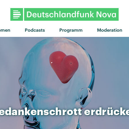
"Hi, how are you" von
emen
Podcasts
Programm
Moderation
edankenschrott
erdrück