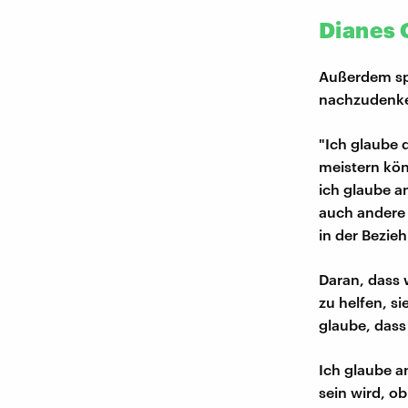
Dianes 
Außerdem spr
nachzudenke
"Ich glaube
meistern kön
ich glaube a
auch andere 
in der Bezie
Daran, dass 
zu helfen, s
glaube, dass
Ich glaube a
sein wird, o