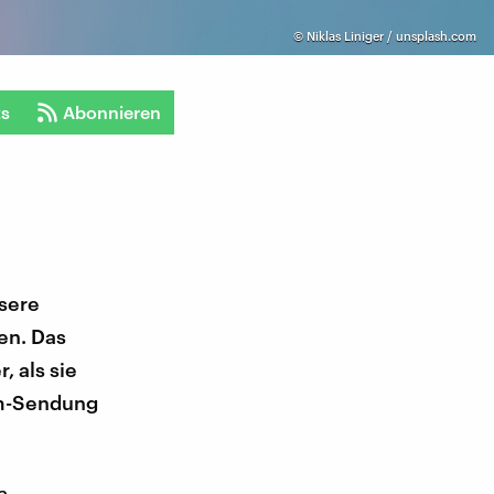
©
Niklas Liniger / unsplash.com
ts
Abonnieren
nsere
en. Das
 als sie
sam-Sendung
a-