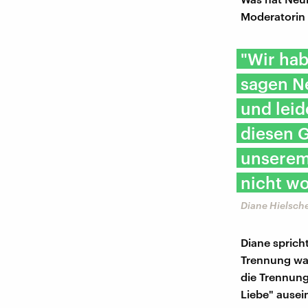
Moderatorin 
"Wir ha
sagen Ne
und leid
diesen G
unserem 
nicht wo
Diane Hielsch
Diane sprich
Trennung war
die Trennung
Liebe" ausei