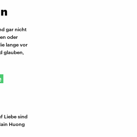
en
d gar nicht
men oder
ie lange vor
nd glauben,
e
f Liebe sind
 Main Huong