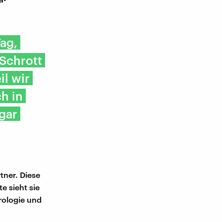
ag,
 Schrott
il wir
h in
gar
tner. Diese
e sieht sie
rologie und