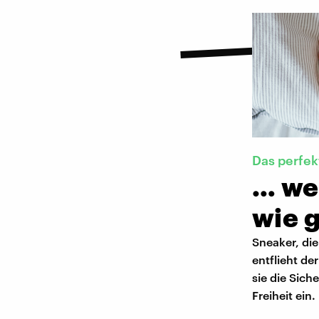
Das perfek
… we
wie g
Sneaker, di
entflieht de
sie die Sich
Freiheit ein.