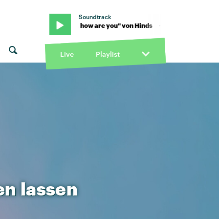
Soundtrack
 Hinds · "Hi, how are you" von Hinds · "Hi, how are you" von Hinds
Live
Playlist
en
lassen