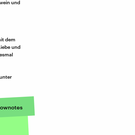
twein und
mit dem
Liebe und
sesmal
unter
ownotes