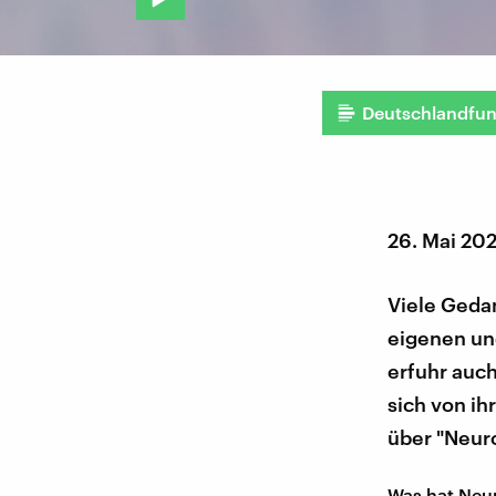
Deutschlandfu
26. Mai 20
Viele Geda
eigenen un
erfuhr auc
sich von ih
über "Neuro
Was hat Neur