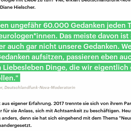
Diane Hielscher.
ben ungefähr 60.000 Gedanken jeden T
urologen*innen. Das meiste davon ist
er auch gar nicht unsere Gedanken. We
edanken aufsitzen, passieren eben auc
Liebesleben Dinge, die wir eigentlich 
llen."
er, Deutschlandfunk-Nova-Moderatorin
t aus eigener Erfahrung. 2017 trennte sie sich von ihrem Par
 für sie Anlass, sich mit Achtsamkeit zu beschäftigen. Heut
 anders, denn sie hat sich eingehend mit dem Thema "Neu
nandergesetzt.