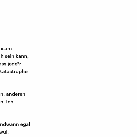
insam
h sein kann,
ss jede*r
 Katastrophe
an, anderen
n. Ich
gendwann egal
wul,