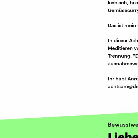
lesbisch, bi
Gemüsecurry
Das ist mein
In dieser A
Meditieren 
Trennung. "D
ausnahmswei
Ihr habt An
achtsam@de
Bewusstwe
Liebe