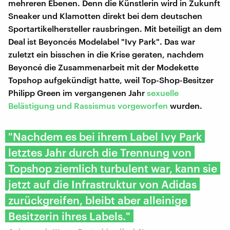
mehreren Ebenen. Denn die Künstlerin wird in Zukunft
Sneaker und Klamotten direkt bei dem deutschen
Sportartikelhersteller rausbringen. Mit beteiligt an dem
Deal ist Beyoncés Modelabel "Ivy Park". Das war
zuletzt ein bisschen in die Krise geraten, nachdem
Beyoncé die Zusammenarbeit mit der Modekette
Topshop aufgekündigt hatte, weil Top-Shop-Besitzer
Philipp Green im vergangenen Jahr
sexuelle
Belästigung und Rassismus vorgeworfen
wurden.
"Nachdem es bei ihrem Label Ivy Park
letztes Jahr durch die Trennung von
Topshop ziemlich turbulent war, kann sie
jetzt auf die Infrastruktur von Adidas
zurückgreifen, bleibt aber alleinige
Besitzerin ihres Labels."