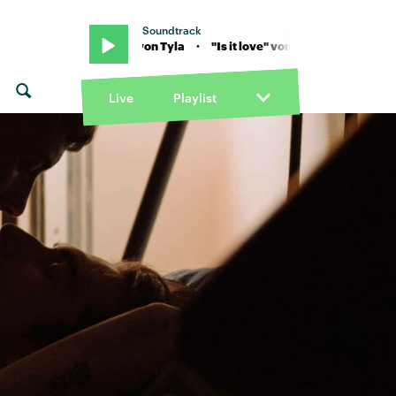
Soundtrack
a · "Is it love" von Tyla · "Is it love" von Tyla
Live
Playlist