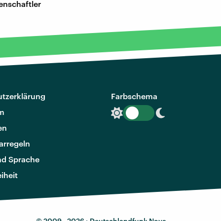
enschaftler
tzerklärung
Farbschema
m
en
rregeln
nd Sprache
eiheit
© 2009 - 2026 ·
Deutschlandfunk Nova