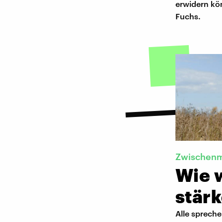
erwidern kö
Fuchs.
Zwischenm
Wie 
stär
Alle spreche