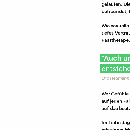
gelaufen. Di
befreundet, 
Wie sexuell
tiefes Vertra
Paartherape
"Auch u
entstehe
Eric Hegmann,
Wer Gefühle 
auf jeden Fa
auf das best
Im Liebestag
mit einem Ma