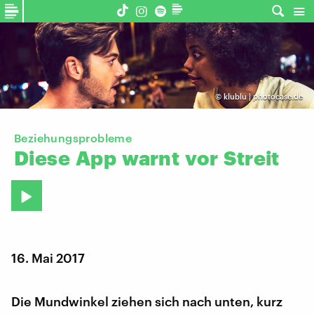
©
klublu | photocase.de
Beziehungsprobleme
Diese
App
warnt
vor
Streit
16. Mai 2017
Die Mundwinkel ziehen sich nach unten, kurz