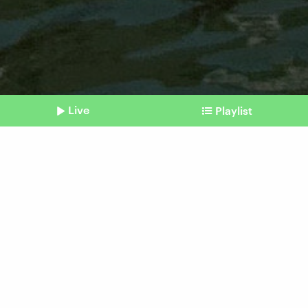
Live
Playlist
©
Imago | Harald Dostal
Shownotes
Venedig
Bezos-Hochzeit: Zwischen
Party und Protest