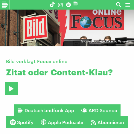
©
dpa | Collage DRadio Wissen
Bild verklagt Focus online
Zitat
oder
Content-Klau?
Deutschlandfunk App
ARD Sounds
Spotify
Apple Podcasts
Abonnieren