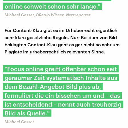
online schwelt schon sehr lange."
Michael Gessat, DRadio-Wissen-Netzreporter
Für Content-Klau gibt es im Urheberrecht eigentlich
sehr klare gesetzliche Regeln. Nur: Bei dem von Bild
beklagten Content-Klau geht es gar nicht so sehr um
Plagiate im urheberrechtlich relevanten Sinne.
"Focus online greift offenbar schon seit
geraumer Zeit systematisch Inhalte aus
dem Bezahl-Angebot Bild plus ab,
formuliert die ein bisschen um und – das
ist entscheidend – nennt auch treuherzig
Bild als Quelle."
Michael Gessat