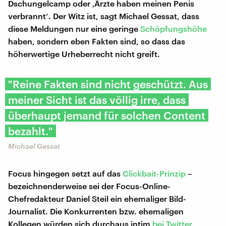
Dschungelcamp oder ‚Ärzte haben meinen Penis
verbrannt‘. Der Witz ist, sagt Michael Gessat, dass
diese Meldungen nur eine geringe
Schöpfungshöhe
haben, sondern eben Fakten sind, so dass das
höherwertige Urheberrecht nicht greift.
"Reine Fakten sind nicht geschützt. Aus
meiner Sicht ist das völlig irre, dass
überhaupt jemand für solchen Content
bezahlt."
Michael Gessat
Focus hingegen setzt auf das
Clickbait-Prinzip
–
bezeichnenderweise sei der Focus-Online-
Chefredakteur Daniel Steil ein ehemaliger Bild-
Journalist. Die Konkurrenten bzw. ehemaligen
Kollegen würden sich durchaus intim
bei Twitter