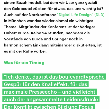
einem Bezahlmodell, bei dem wir User ganz gezielt
den Geldbeutel zücken für etwas, das uns wichtig ist?
Auch auf der Netzkonferenz
"Digital Life Design" (DLD)
in München war das wieder einmal ein wichtiges
Thema. Mitgründer der Konferenz ist der Verleger
Hubert Burda. Keine 24 Stunden, nachdem die
Vorstände von Burda und Springer noch in
harmonischem Einklang miteinander diskutierten, ist
es mit der Ruhe vorbei.
Was für ein Timing
"Ich denke, das ist das boulevardtypische
Gespür für den Knalleffekt, für das
maximale Presseecho – und vielleicht
auch der angesammelte Leidensdruck:
Der Konflikt zwischen Bild und Focus