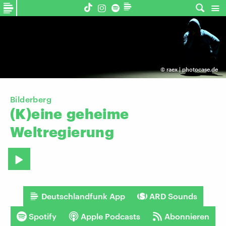
©
raex | photocase.de
Bilderberg
(K)eine
geheime
Weltregierung
Deutschlandfunk App
ARD Sounds
Spotify
Apple Podcasts
Abonnieren