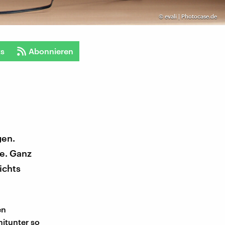
©
evali | Photocase.de
ts
Abonnieren
gen.
ge. Ganz
ichts
en
itunter so