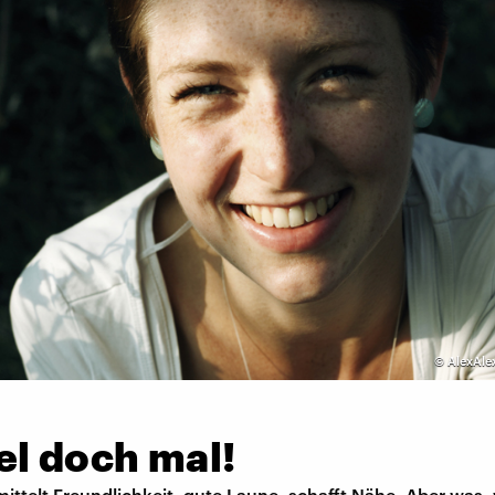
©
AlexAle
el doch mal!
mittelt Freundlichkeit, gute Laune, schafft Nähe. Aber was