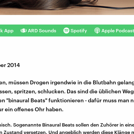
nk App
ARD Sounds
Spotify
Apple Podcas
er 2014
en, müssen Drogen irgendwie in die Blutbahn gelan
sen, spritzen, schlucken. Das sind die üblichen We
en "binaural Beats" funktionieren - dafür muss man n
r ein offenes Ohr haben.
misch. Sogenannte Binaural Beats sollen den Zuhörer in ein
n Zustand versetzen. Und angeblich werden diese Klänge m