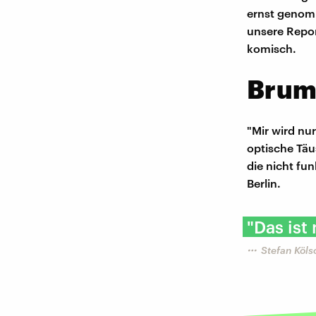
ernst genomm
unsere Repor
komisch.
Brum
"Mir wird nu
optische Täu
die nicht fu
Berlin.
"Das ist
Stefan Köl