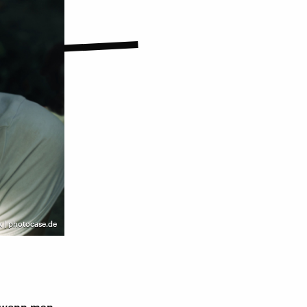
x | photocase.de
, wenn man