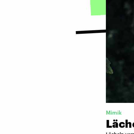
Mimik
Läch
Lächeln ver