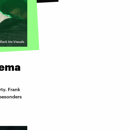
lack Iris Visuals
hema
ty. Frank
 besonders