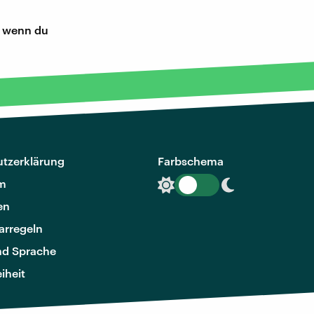
, wenn du
tzerklärung
Farbschema
m
en
rregeln
nd Sprache
eiheit