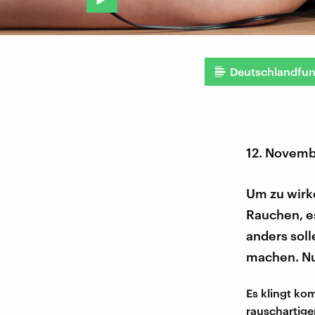
Deutschlandfu
12. Novemb
Um zu wirk
Rauchen, es
anders soll
machen. Nu
Es klingt ko
rauschartige