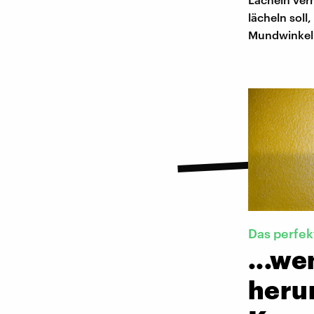
lächeln soll
Mundwinkel 
Das perfek
...w
heru