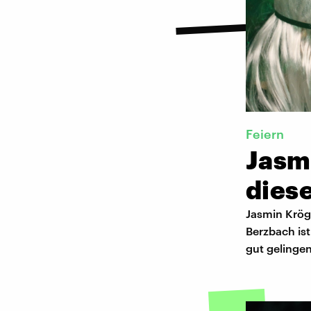
Feiern
Jasm
diese
Jasmin Krög
Berzbach is
gut gelinge