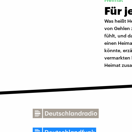
Für 
Was heißt H
von Gehlen z
fühlt, und da
einen Heima
könnte, erz
vermarkten 
Heimat zus