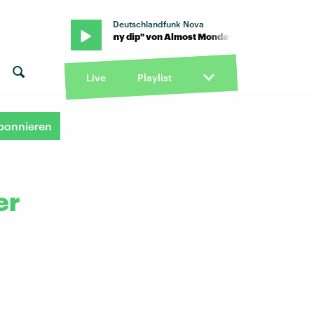
Deutschlandfunk Nova
t Monday · "skinny dip" von Almost Monday · "skinny dip" von Al
Live
Playlist
bonnieren
er