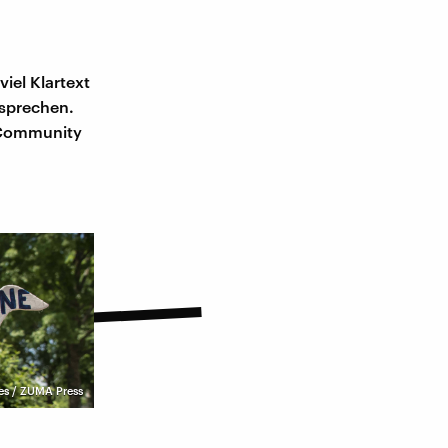
iel Klartext
 sprechen.
e Community
es / ZUMA Press