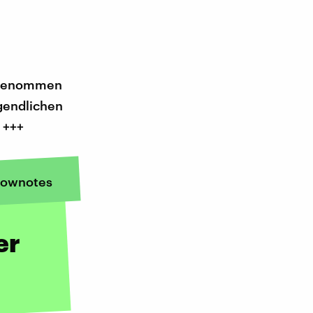
angenommen
ugendlichen
 +++
ownotes
er