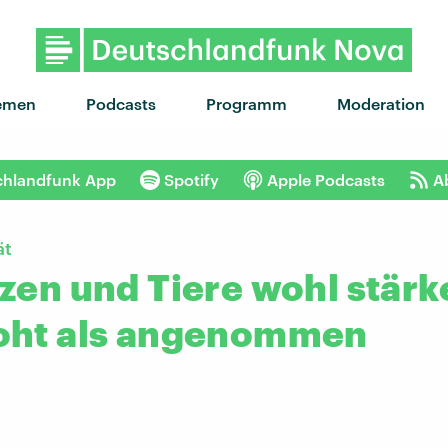
"skinny dip" von Almos
emen
Podcasts
Programm
Moderation
chlandfunk App
Spotify
Apple Podcasts
A
ät
zen und Tiere wohl stärk
oht als angenommen