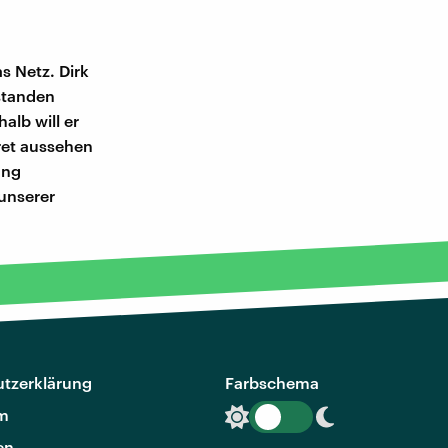
s Netz. Dirk
rstanden
halb will er
ret aussehen
ung
 unserer
tzerklärung
Farbschema
m
en