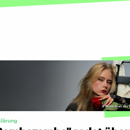
©
Marie Joan aka
klärung