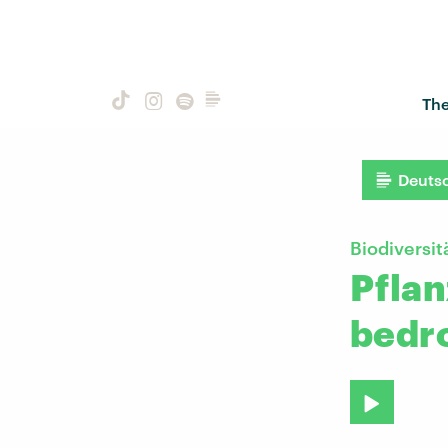
Th
Deuts
Biodiversit
Pflan
bedr