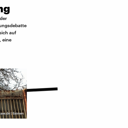
ng
 der
bungsdebatte
sich auf
 eine
ase.de | Saimen