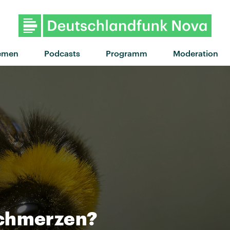
"Drop Dead Gorgeous" von
emen
Podcasts
Programm
Moderation
Schmerzen?