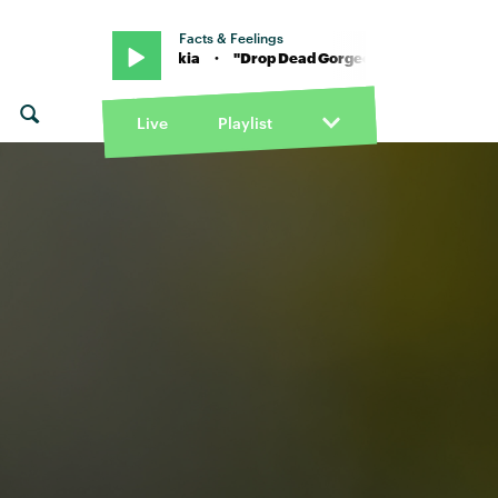
Facts & Feelings
 Princess Nokia · "Drop Dead Gorgeous" von Princess Nokia · "Dr
Live
Playlist