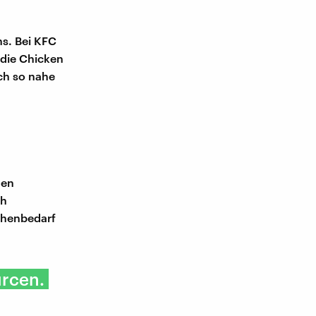
ns. Bei KFC
r die Chicken
ch so nahe
hen
ch
chenbedarf
urcen.