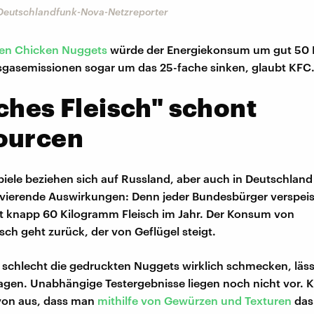
 Deutschlandfunk-Nova-Netzreporter
en Chicken Nuggets
würde der Energiekonsum um gut 50 
sgasemissionen sogar um das 25-fache sinken, glaubt KFC
ches Fleisch" schont
ourcen
iele beziehen sich auf Russland, aber auch in Deutschland
avierende Auswirkungen: Denn jeder Bundesbürger verspeis
 knapp 60 Kilogramm Fleisch im Jahr. Der Konsum von
sch geht zurück, der von Geflügel steigt.
 schlecht die gedruckten Nuggets wirklich schmecken, lässt
agen. Unabhängige Testergebnisse liegen noch nicht vor. 
avon aus, dass man
mithilfe von Gewürzen und Texturen
das 