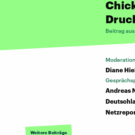
Chic
Druc
Beitrag aus
Moderatio
Diane Hie
Gesprächsp
Andreas N
Deutschl
Netzrepo
Weitere Beiträge