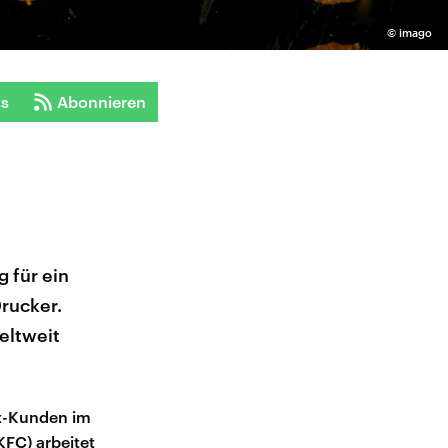
©
imago
ts
Abonnieren
 für ein
rucker.
eltweit
st-Kunden im
KFC) arbeitet