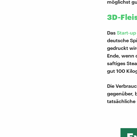
möglichst gu
3D-Flei
Das
Start-up
deutsche Spi
gedruckt wir
Ende, wenn da
saftiges Ste
gut 100 Kilo
Die Verbrauc
gegenüber, b
tatsächlich