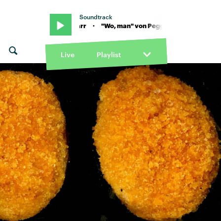
Soundtrack
u ft. Ayra Starr · "Wo, man" von Peggy Gou ft. Ayra Starr · "Wo, man
Live
Playlist