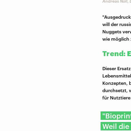
Andreas Noll,
"Ausgedruckt
will der russ
Nuggets ver
wie möglich
Trend: E
Dieser Ersatz
Lebensmittel
Konzepten, b
durchsetzt, 
für Nutztiere
"Bioprin
Weil die