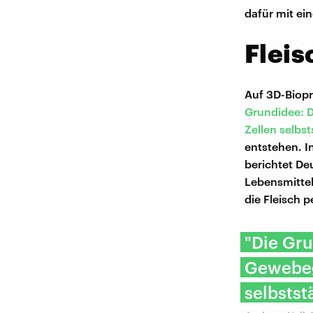
dafür mit e
Fleis
Auf 3D-Biopr
Grundidee: D
Zellen selbs
entstehen. I
berichtet De
Lebensmittel
die Fleisch p
"Die Gru
Gewebeg
selbstst