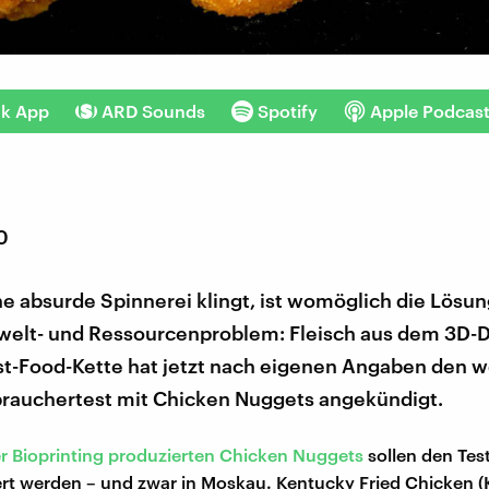
nk App
ARD Sounds
Spotify
Apple Podcas
0
e absurde Spinnerei klingt, ist womöglich die Lösung
elt- und Ressourcenproblem: Fleisch aus dem 3D-D
st-Food-Kette hat jetzt nach eigenen Angaben den w
brauchertest mit Chicken Nuggets angekündigt.
er Bioprinting produzierten Chicken Nuggets
sollen den Te
ert werden – und zwar in Moskau. Kentucky Fried Chicken (