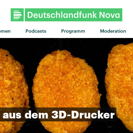
"Wo, man" von Peggy Go
emen
Podcasts
Programm
Moderation
aus
dem
3D-Drucker