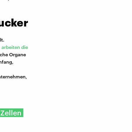
ucker
t.
 arbeiten die
iche Organe
nfang,
Unternehmen,
Zellen