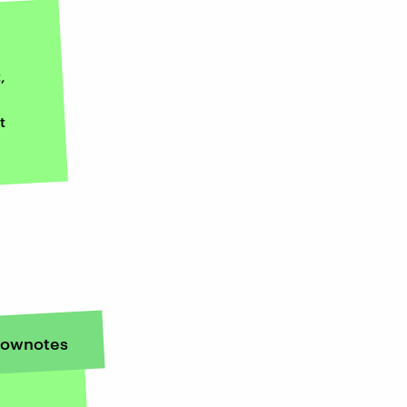
,
t
ownotes