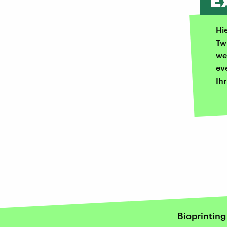
E
Hi
Tw
we
ev
Ih
Bioprinting