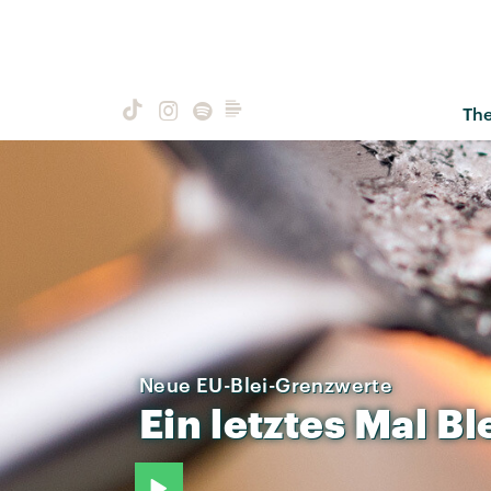
Th
Neue EU-Blei-Grenzwerte
Ein
letztes
Mal
Bl