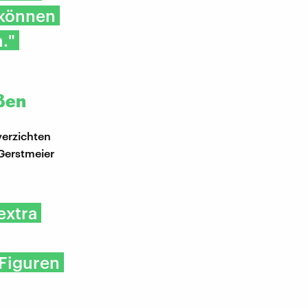
 können
."
eßen
verzichten
 Gerstmeier
extra
 Figuren