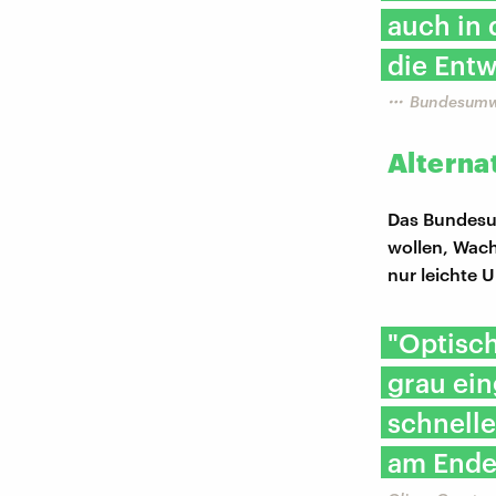
auch in
die Entw
Bundesumw
Alterna
Das Bundesum
wollen, Wach
nur leichte 
"Optisch
grau ein
schnelle
am Ende