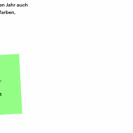
en Jahr auch
farben,
,
t