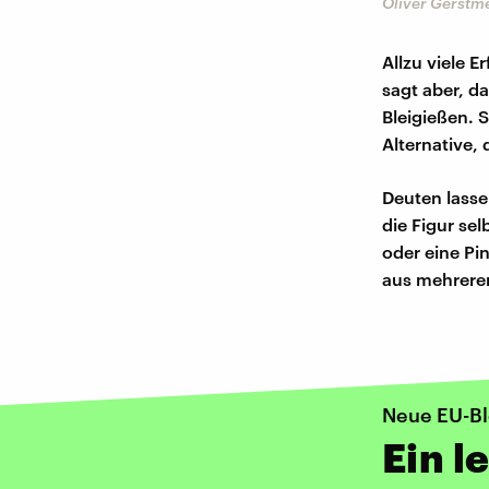
Oliver Gerstm
Allzu viele 
sagt aber, d
Bleigießen. 
Alternative, 
Deuten lasse
die Figur se
oder eine Pi
aus mehreren
Neue EU-Bl
Ein l