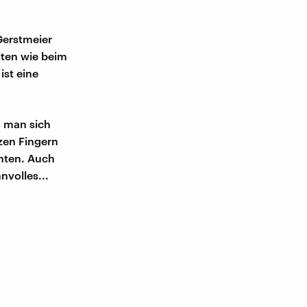
Gerstmeier
lten wie beim
ist eine
n man sich
tzen Fingern
chten. Auch
nvolles...