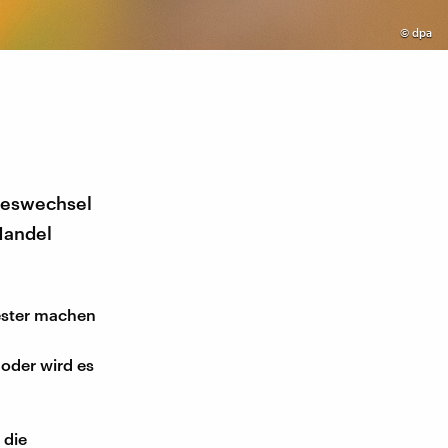
©
dpa
hreswechsel
Handel
vester machen
oder wird es
 die