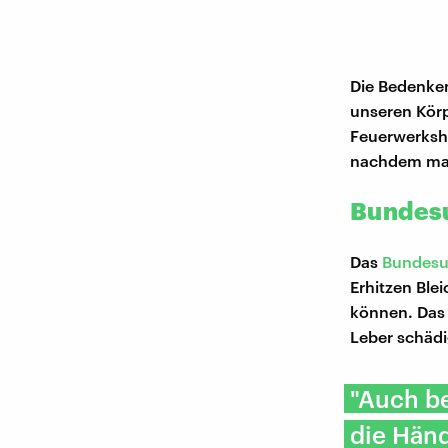
Die Bedenken
unseren Körp
Feuerwerkshe
nachdem man 
Bundesu
Das
Bundes
Erhitzen Bl
können. Das 
Leber schäd
"Auch be
die Händ