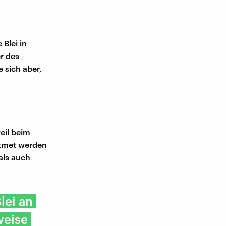
Blei in
r des
 sich aber,
eil beim
atmet werden
als auch
lei an
weise