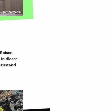
s/ panthermedia
 Reisen
In dieser
ezustand