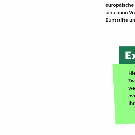
europäische
eine neue Ve
Buntstifte u
E
Hi
Tw
we
ev
Ih