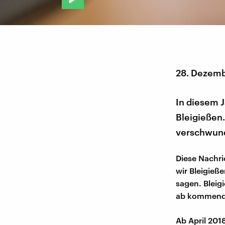
28. Dezemb
In diesem 
Bleigießen
verschwun
Diese Nachric
wir Bleigieß
sagen. Bleig
ab kommend
Ab April 201