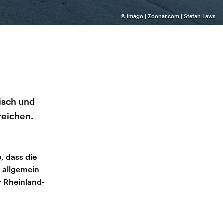
©
Imago | Zoonar.com | Stefan Laws
hisch und
reichen.
, dass die
t allgemein
er Rheinland-