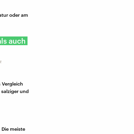
Natur oder am
als auch
t
 Vergleich
 salziger und
 Die meiste