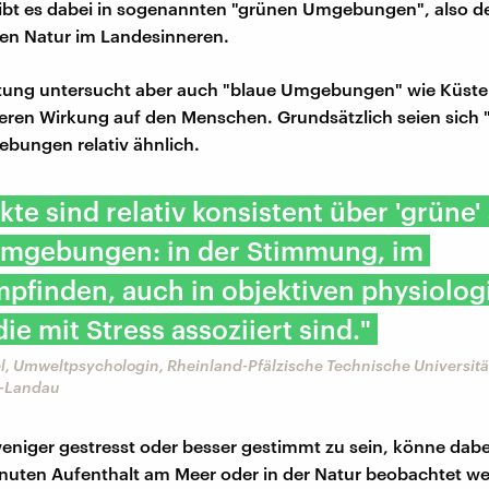
ibt es dabei in sogenannten "grünen Umgebungen", also d
en Natur im Landesinneren.
htung untersucht aber auch "blaue Umgebungen" wie Küste
eren Wirkung auf den Menschen. Grundsätzlich seien sich 
bungen relativ ähnlich.
ekte sind relativ konsistent über 'grüne'
 Umgebungen: in der Stimmung, im
pfinden, auch in objektiven physiolo
ie mit Stress assoziiert sind."
l, Umweltpsychologin, Rheinland-Pfälzische Technische Universitä
n-Landau
eniger gestresst oder besser gestimmt zu sein, könne dab
nuten Aufenthalt am Meer oder in der Natur beobachtet we