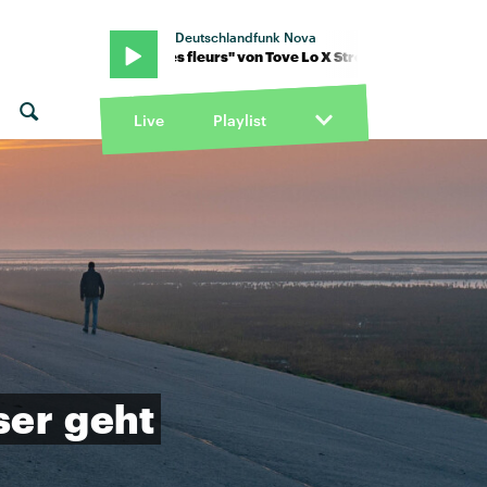
Deutschlandfunk Nova
romae · "des fleurs" von Tove Lo X Stromae · "des fleurs" von Tove
Live
Playlist
ser
geht