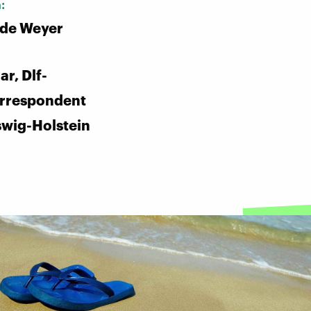
n:
 de Weyer
r, Dlf-
rrespondent
swig-Holstein