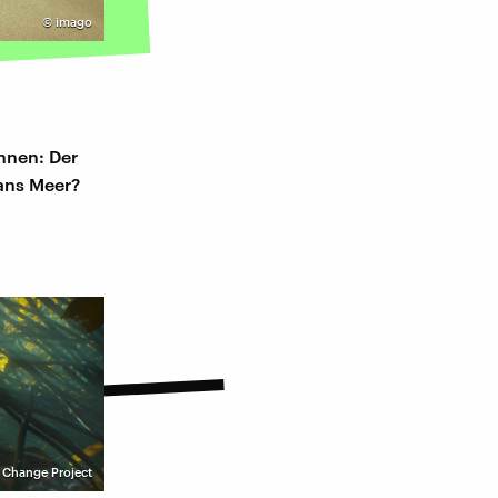
©
imago
n
nnen: Der
ans Meer?
 Change Project