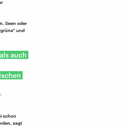
er
n, Seen oder
"grüne" und
 als auch
gischen
t
ei schon
rden, sagt