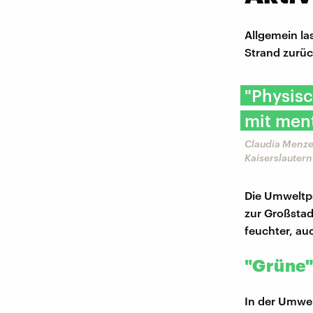
Allgemein las
Strand zurüc
"Physisc
mit ment
Claudia Menze
Kaiserslauter
Die Umweltps
zur Großstadt
feuchter, au
"Grüne"
In der Umwel