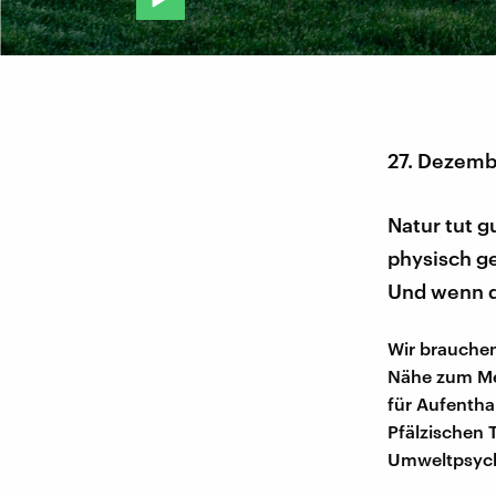
27. Dezemb
Natur tut g
physisch g
Und wenn da
Wir brauchen
Nähe zum Mee
für Aufenthal
Pfälzischen 
Umweltpsych