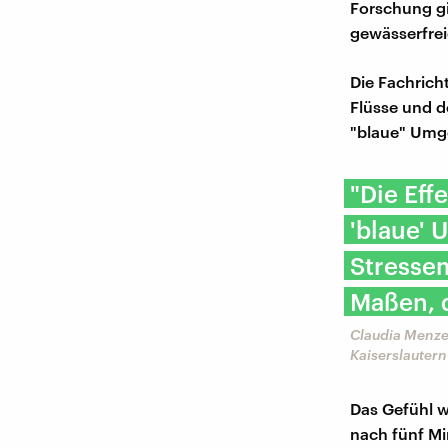
Forschung g
gewässerfrei
Die Fachric
Flüsse und d
"blaue" Umge
"Die Eff
'blaue'
Stressem
Maßen, d
Claudia Menze
Kaiserslauter
Das Gefühl w
nach fünf Mi