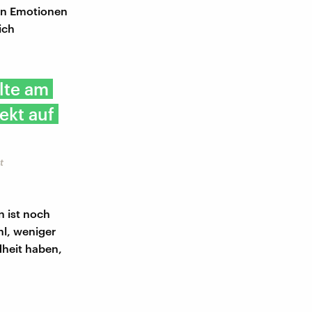
ven Emotionen
ich
lte am
ekt auf
t
n ist noch
hl, weniger
dheit haben,