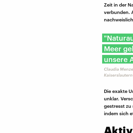
Zeit in der 
verbunden. A
nachweislich
"Naturau
Meer geh
unsere 
Claudia Menze
Kaiserslauter
Die exakte U
unklar. Vers
gestresst zu
indem sich e
Aktiv