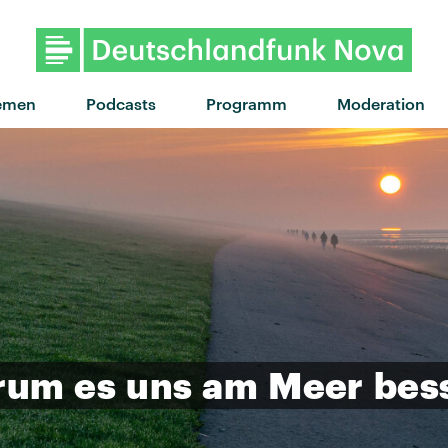
"des fleurs" von Tove Lo X St
emen
Podcasts
Programm
Moderation
rum
es
uns
am
Meer
bes