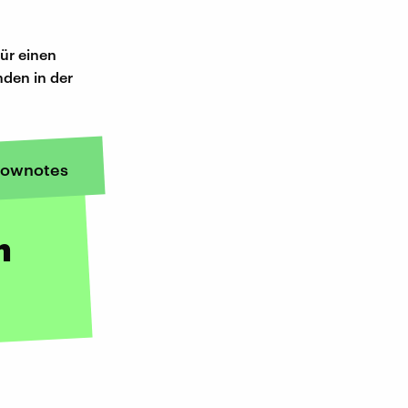
ür einen
den in der
ownotes
m