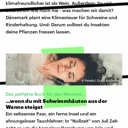
klimafreundlicher ist als Wein. Außerdem: So viel
Solarstrom wie noch nie - was machen wir damit?
Dänemark plant eine Klimasteuer für Schweine und
Rinderhaltung. Und: Darum solltest du Insekten
deine Pflanzen fressen lassen.
©
Pexels | Craig Adderley
Das perfekte Buch für den Moment...
…wenn du mit Schwimmhäuten aus der
Wanne steigst
Ein seltsames Paar, ein ferne Insel und ein
ahnungsloser Tauchlehrer: In "Nullzeit" von Juli Zeh
geht es um die komplexe Beziehung von Jola und