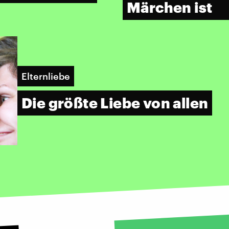
Märchen ist
Elternliebe
Die größte Liebe von allen