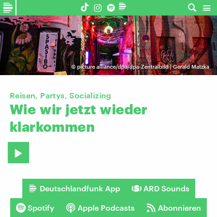
©
picture alliance/dpa/dpa-Zentralbild | Gerald Matzka
Reisen, Partys, Socializing
Wie
wir
jetzt
wieder
klarkommen
Deutschlandfunk App
ARD Sounds
Spotify
Apple Podcasts
Abonnieren