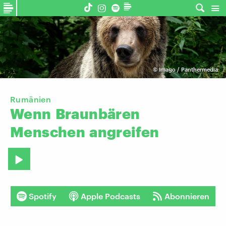
©
Imago / Panthermedia
Rumänien
Wenn
Braunbären
Menschen
angreifen
Spotify
Apple Podcasts
Abonnieren