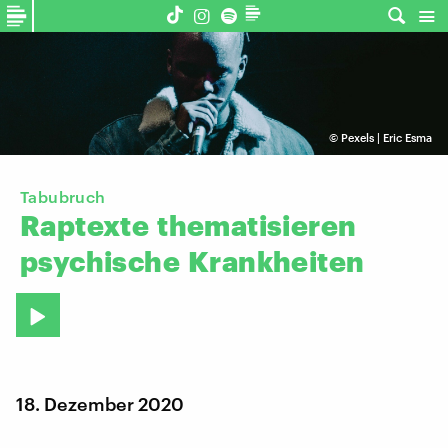
©
Pexels | Eric Esma
Tabubruch
Raptexte
thematisieren
psychische
Krankheiten
18. Dezember 2020