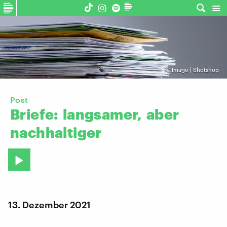
©
Imago | Shotshop
Post
Briefe:
langsamer,
aber
nachhaltiger
13. Dezember 2021