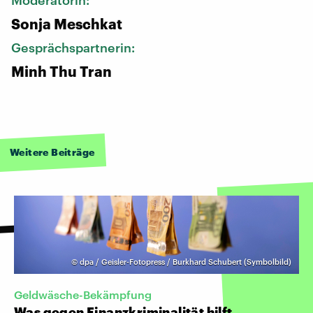
Sonja Meschkat
Gesprächspartnerin:
Minh Thu Tran
Weitere Beiträge
©
dpa / Geisler-Fotopress / Burkhard Schubert (Symbolbild)
Geldwäsche-Bekämpfung
Was gegen Finanzkriminalität hilft