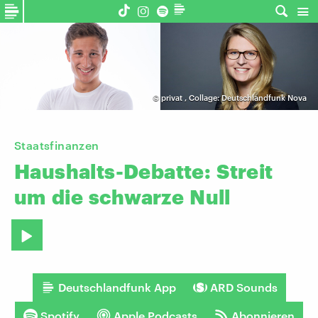
©
privat
,
Collage: Deutschlandfunk Nova
Staatsfinanzen
Haushalts-Debatte:
Streit
um
die
schwarze
Null
Deutschlandfunk App
ARD Sounds
Spotify
Apple Podcasts
Abonnieren