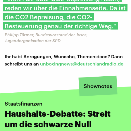
reden wir über die Einnahmenseite. Da ist
die CO2 Bepreisung, die CO2-
Besteuerung genau der richtige Weg."
Philipp Türmer, Bundesvorstand der Jusos,
Jugendorganisation der SPD
Ihr habt Anregungen, Wünsche, Themenideen? Dann
schreibt uns an
unboxingnews@deutschlandradio.de
Shownotes
Staatsfinanzen
Haushalts-Debatte: Streit
um die schwarze Null