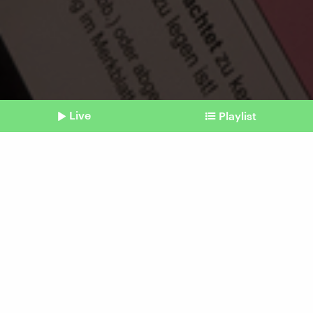
Live
Playlist
©
picture alliance/dpa | Thomas Frey
Shownotes
Bundestagswahl 2025
So schaffen es Parteien und
Vereinigungen auf die