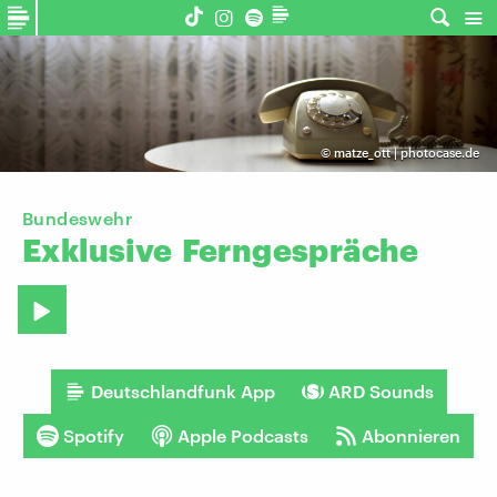
©
matze_ott | photocase.de
Bundeswehr
Exklusive
Ferngespräche
Deutschlandfunk App
ARD Sounds
Spotify
Apple Podcasts
Abonnieren