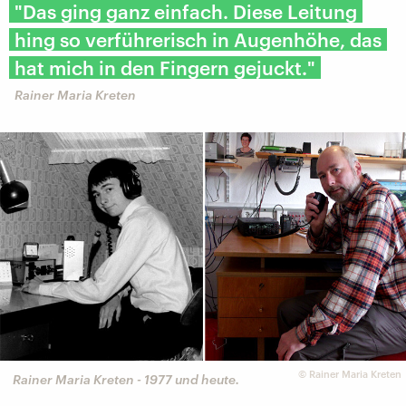
"Das ging ganz einfach. Diese Leitung
hing so verführerisch in Augenhöhe, das
hat mich in den Fingern gejuckt."
Rainer Maria Kreten
©
Rainer Maria Kreten
Rainer Maria Kreten - 1977 und heute.