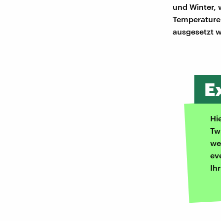
und Winter, 
Temperaturen
ausgesetzt w
E
Hi
Tw
we
ev
Ih