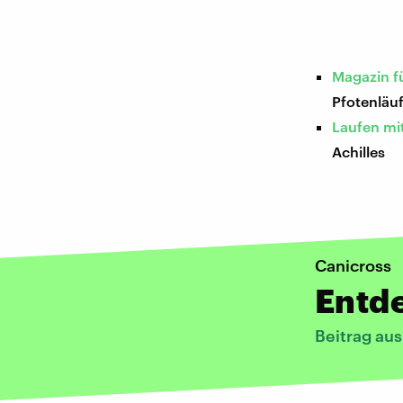
Magazin f
Pfotenläu
Laufen mi
Achilles
Canicross
Entde
Beitrag au