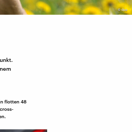
©
dpa
unkt.
einem
in flotten 48
cross-
en.