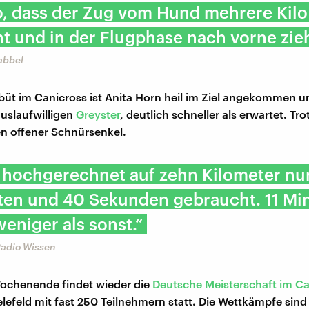
so, dass der Zug vom Hund mehrere Kilo
 und in der Flugphase nach vorne zieh
abbel
büt im Canicross ist Anita Horn heil im Ziel angekommen 
uslaufwilligen
Greyster
, deutlich schneller als erwartet. Tro
n offener Schnürsenkel.
b hochgerechnet auf zehn Kilometer nu
ten und 40 Sekunden gebraucht. 11 Mi
eniger als sonst.“
Radio Wissen
ochenende findet wieder die
Deutsche Meisterschaft im Ca
elefeld mit fast 250 Teilnehmern statt. Die Wettkämpfe sind