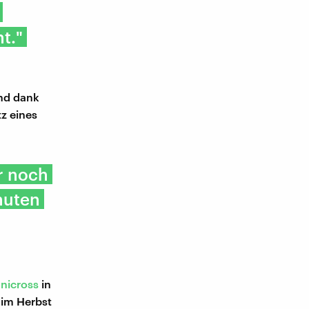
t."
und dank
tz eines
r noch
nuten
nicross
in
 im Herbst