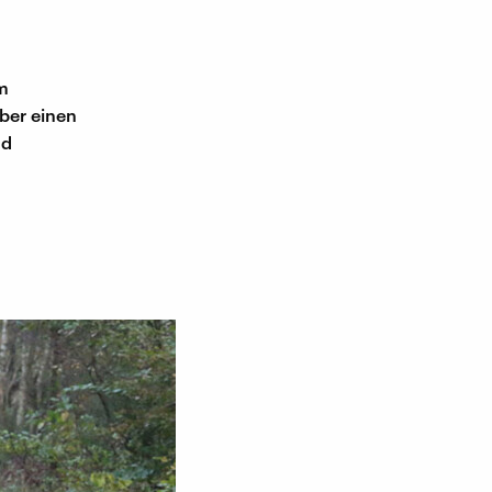
m
ber einen
nd