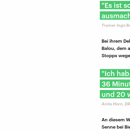
"Es ist 
ausmacht
Trainer Ingo B
Bei ihrem De
Balou, dem a
Stopps wege
"Ich ha
36 Minu
und 20 w
Anita Horn, D
An diesem W
Senne bei Bi