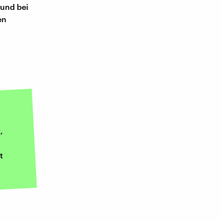
 und bei
en
,
t