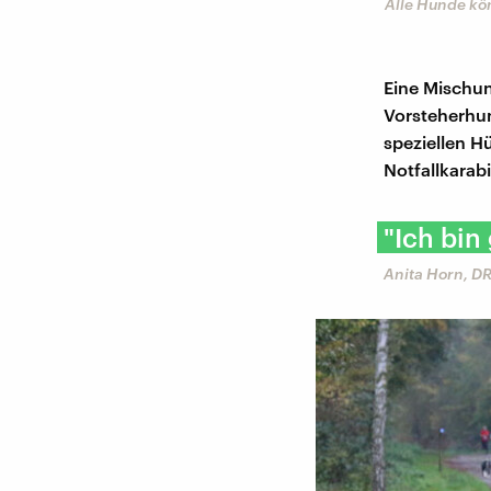
Alle Hunde kö
Eine Mischu
Vorsteherhu
speziellen H
Notfallkarab
"Ich bin
Anita Horn, D