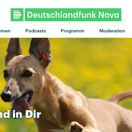
"Tiny Raisin" von Suki Waterhouse
emen
Podcasts
Programm
Moderation
nd
in
Dir