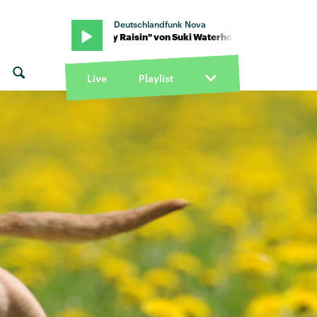
Deutschlandfunk Nova
 · "Tiny Raisin" von Suki Waterhouse · "Tiny Raisin" von Suki Wate
Live
Playlist