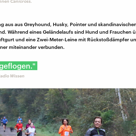
nnen Canicross.
ng aus aus Greyhound, Husky, Pointer und skandinavische
nd. Während eines Geländelaufs sind Hund und Frauchen ü
üftgurt und eine Zwei-Meter-Leine mit Rückstoßdämpfer u
iner miteinander verbunden.
 geflogen."
Radio Wissen