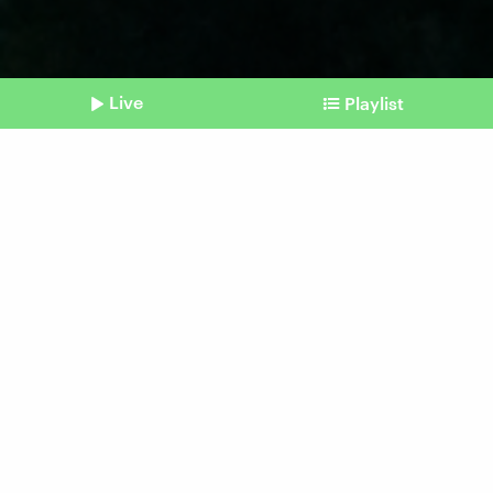
Live
Playlist
©
dpa / Robert Michael
Shownotes
Dresden
Carolabrücke: Teilabriss hat
begonnen
Beitrag aus unserem Archiv vom 13.
September 2024