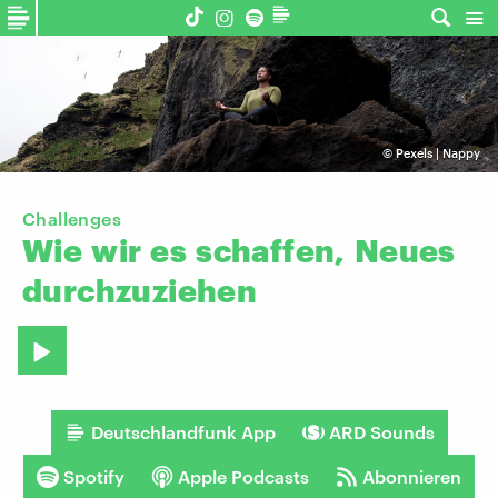
©
Pexels | Nappy
Challenges
Wie
wir
es
schaffen,
Neues
durchzuziehen
Deutschlandfunk App
ARD Sounds
Spotify
Apple Podcasts
Abonnieren