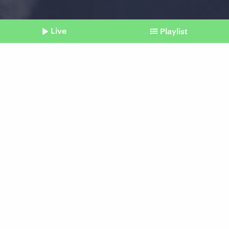
Live
Playlist
©
picture alliance/dpa | Sven Hoppe
Shownotes
ChatGPT-Entwickler
Sam Altman bleibt doch bei
OpenAI
Beitrag aus unserem Archiv vom 22.
November 2023