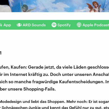
nk App
ARD Sounds
Spotify
Apple Podcas
1
fen, Kaufen: Gerade jetzt, da viele Läden geschlos
r im Internet kräftig zu. Doch unter unseren Ansch
sich so manche fragwürdige Kaufentscheidungen. In
ber unsere Shopping-Fails.
Modedesign und liebt das Shoppen. Mehr noch: Er ist sogar
 Schnäppchen-Junkie und kennt das Gefühl nur zu gut, et