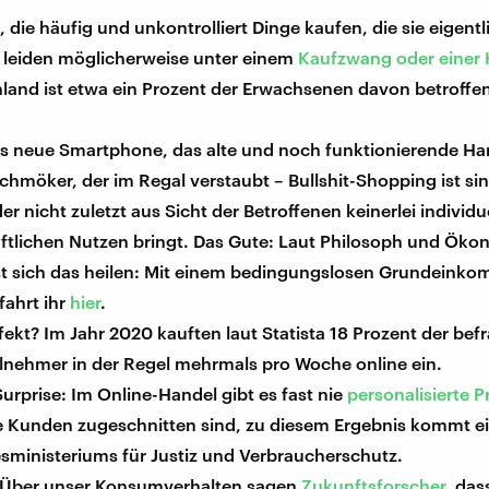
die häufig und unkontrolliert Dinge kaufen, die sie eigentl
 leiden möglicherweise unter einem
Kaufzwang oder einer
land ist etwa ein Prozent der Erwachsenen davon betroffen 
.
as neue Smartphone, das alte und noch funktionierende Ha
chmöker, der im Regal verstaubt – Bullshit-Shopping ist si
r nicht zuletzt aus Sicht der Betroffenen keinerlei individu
aftlichen Nutzen bringt. Das Gute: Laut Philosoph und Öko
st sich das heilen: Mit einem bedingungslosen Grundeink
fahrt ihr
hier
.
ekt? Im Jahr 2020 kauften laut Statista 18 Prozent der bef
ilnehmer in der Regel mehrmals pro Woche online ein.
Surprise: Im Online-Handel gibt es fast nie
personalisierte P
 Kunden zugeschnitten sind, zu diesem Ergebnis kommt ei
sministeriums für Justiz und Verbraucherschutz.
 Über unser Konsumverhalten sagen
Zukunftsforscher
, das