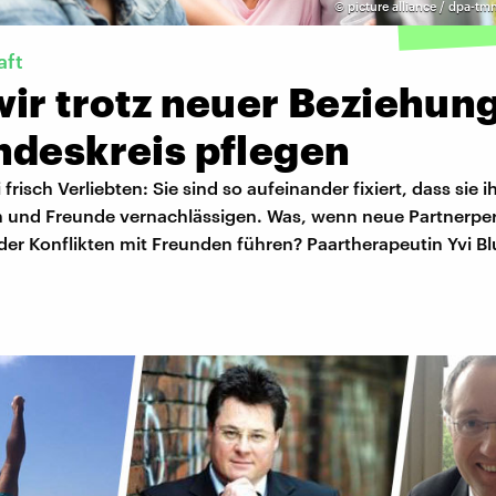
©
picture alliance / dpa-tmn
aft
wir trotz neuer Beziehun
ndeskreis pflegen
 frisch Verliebten: Sie sind so aufeinander fixiert, dass sie i
 und Freunde vernachlässigen. Was, wenn neue Partnerpe
der Konflikten mit Freunden führen? Paartherapeutin Yvi B