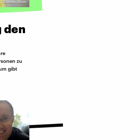
 | Christin Klose
g den
hre
rsonen zu
lum gibt