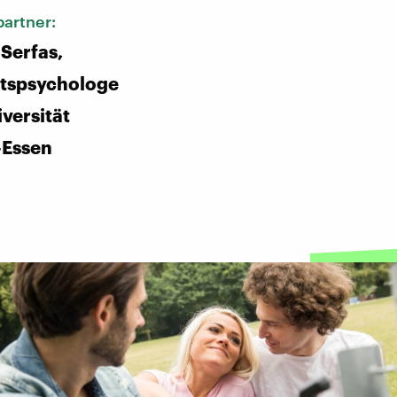
artner:
Serfas,
ftspsychologe
iversität
-Essen