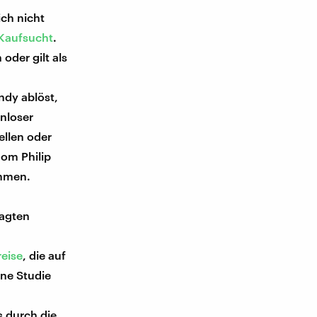
ich nicht
 Kaufsucht
.
oder gilt als
ndy ablöst,
nnloser
ellen oder
nom Philip
ommen.
ragten
reise
, die auf
ne Studie
s durch die