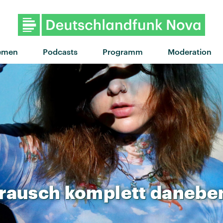
emen
Podcasts
Programm
Moderation
rausch
komplett
danebe