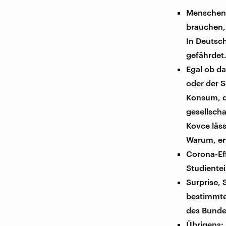
Menschen, 
brauchen,
In Deutsch
gefährdet
Egal ob d
oder der S
Konsum, de
gesellsch
Kovce läs
Warum, er
Corona-Eff
Studiente
Surprise, 
bestimmte
des Bunde
Übrigens: