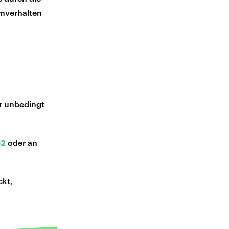
umverhalten
ir unbedingt
52
oder an
ckt,