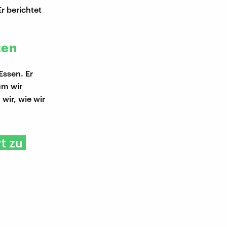
r berichtet
ten
Essen. Er
um wir
wir, wie wir
t zu