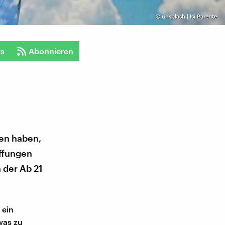
©
unsplash | Isi Parente
ts
Abonnieren
sen haben,
affungen
 der Ab 21
 ein
was zu