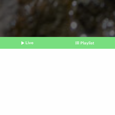
Live
Playlist
©
picture alliance/dpa | Stefan Puchner
Shownotes
Hochwasser
Wie Wälder und
Schwammstädte helfen