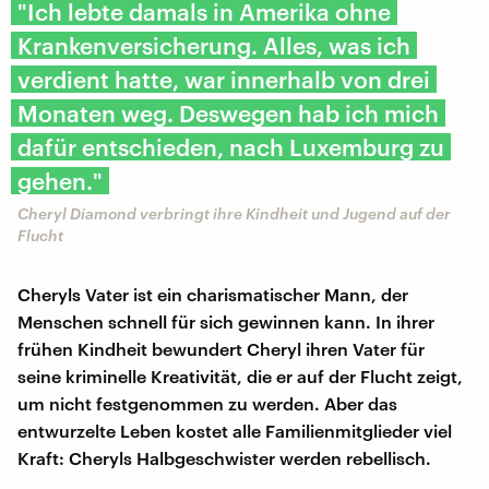
"Ich lebte damals in Amerika ohne
Krankenversicherung. Alles, was ich
verdient hatte, war innerhalb von drei
Monaten weg. Deswegen hab ich mich
dafür entschieden, nach Luxemburg zu
gehen."
Cheryl Diamond verbringt ihre Kindheit und Jugend auf der
Flucht
Cheryls Vater ist ein charismatischer Mann, der
Menschen schnell für sich gewinnen kann. In ihrer
frühen Kindheit bewundert Cheryl ihren Vater für
seine kriminelle Kreativität, die er auf der Flucht zeigt,
um nicht festgenommen zu werden. Aber das
entwurzelte Leben kostet alle Familienmitglieder viel
Kraft: Cheryls Halbgeschwister werden rebellisch.