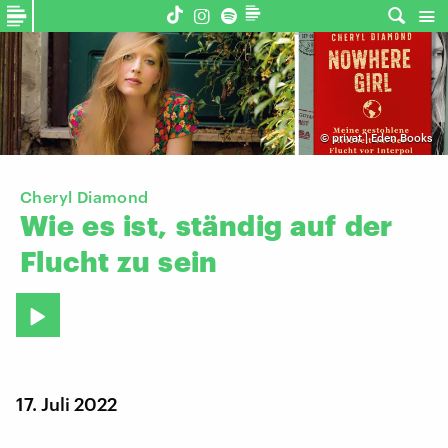
©
privat | Eden Books
Cheryl Diamond
Wie
es
ist,
ständig
auf
der
Flucht
zu
sein
17. Juli 2022