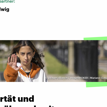
artner:
dwig
©
picture alliance / imageBROKER | Mariano Gas
rtät und