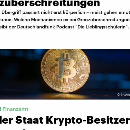
züberschreitungen
r Übergriff passiert nicht erst körperlich – meist gehen emo
voraus. Welche Mechanismen es bei Grenzüberschreitungen
eibt der Deutschlandfunk Podcast "Die Lieblingsschülerin".
©
Imago
d Finanzamt
er Staat Krypto-Besitze