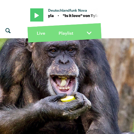
Deutschlandfunk Nova
t love" von Tyla · "Is it love" von Tyla
Live
Playlist