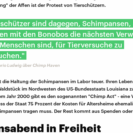
ng" der Affen ist der Protest von Tierschützern.
rschützer sind dagegen, Schimpansen, 
n mit den Bonobos die nächsten Ver
Menschen sind, für Tierversuche zu
uchen."
ario Ludwig über Chimp Haven
 die Haltung der Schimpansen im Labor teuer. Ihren Lebe
aldstück im Nordwesten des US-Bundesstaats Louisiana za
dem Jahr 2000 gibt es den sogenannten "Chimp Act" - eine
dass der Staat 75 Prozent der Kosten für Altersheime ehemal
impansen tragen muss. Der Rest kommt aus Spenden oder
sabend in Freiheit