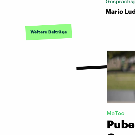
Gesprächsp
Mario Lu
Weitere Beiträge
MeToo
Pube