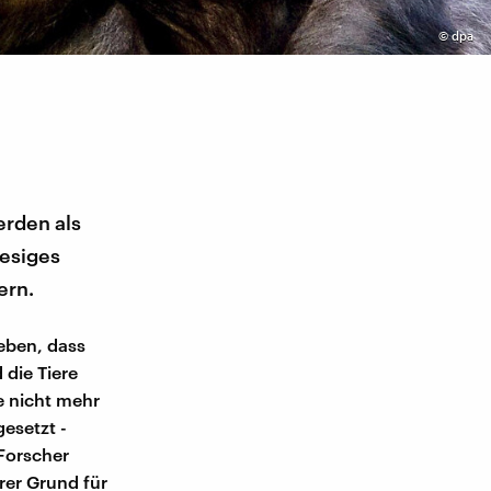
©
dpa
erden als
iesiges
ern.
eben, dass
 die Tiere
e nicht mehr
gesetzt -
 Forscher
rer Grund für