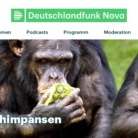
"Is it love" von Tyla · "Is i
emen
Podcasts
Programm
Moderation
himpansen