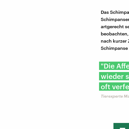
Das Schimpa
Schimpansen"
artgerecht s
beobachten, 
nach kurzer 
Schimpanse z
"Die Aff
wieder 
oft verf
Tierexperte M