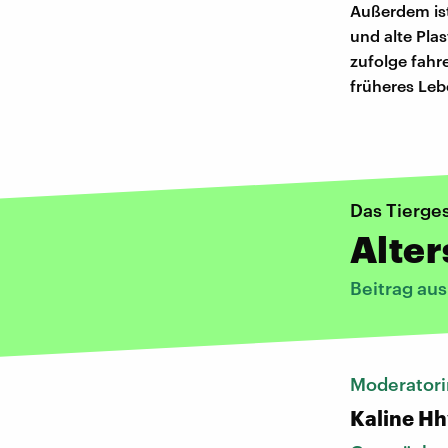
Außerdem ist
und alte Pla
zufolge fahre
früheres Leb
Das Tierge
Alte
Beitrag au
Moderatori
Kaline Hh