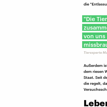
die "Entlassu
"Die Tie
zusamme
von uns 
missbra
Tierexperte M
Außerdem ist
dem riesen W
Staat. Seit 
die regelt, 
Versuchssch
Leben