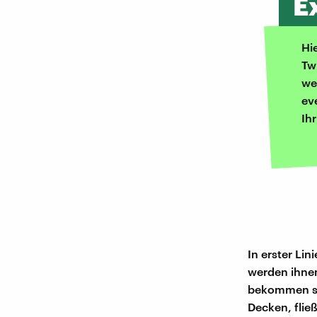
E
Hi
Tw
we
ev
Ih
In erster Li
werden ihnen
bekommen si
Decken, flie