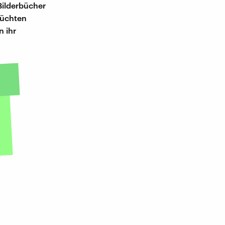
Bilderbücher
rüchten
n ihr