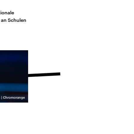
tionale
 an Schulen
 | Chromorange
r