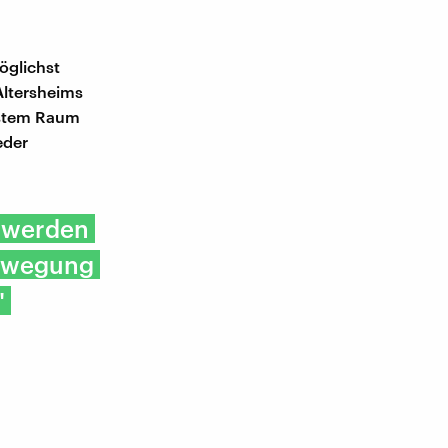
öglichst
Altersheims
gstem Raum
eder
e werden
Bewegung
"