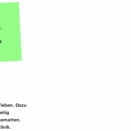
,
t
 leben. Dazu
itig
gematten,
inik.