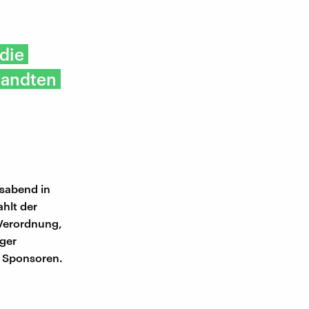
die
wandten
nsabend in
hlt der
 Verordnung,
iger
 Sponsoren.