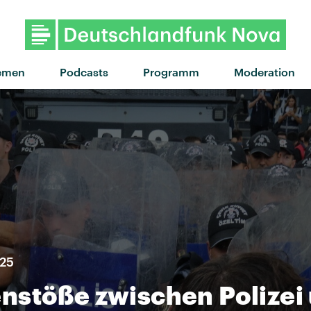
"Für dich da" von Trettmann
emen
Podcasts
Programm
Moderation
025
nstöße zwischen Polizei