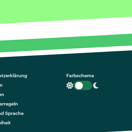
tzerklärung
Farbschema
m
en
rregeln
nd Sprache
eiheit