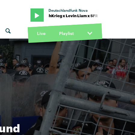
Deutschlandfunk Nova
 feat. KitschKrieg x Levin Liam x SFR · "Für dich da" von Trettmann f
Live
Playlist
 und