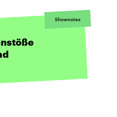
Shownotes
enstöße
nd