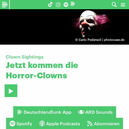
©
Carlo Pedersoli | photocase.de
Clown Sightings
Jetzt
kommen
die
Horror-Clowns
Deutschlandfunk App
ARD Sounds
Spotify
Apple Podcasts
Abonnieren