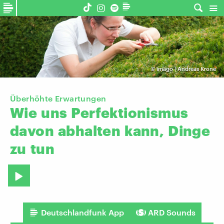
©
imago | Andreas Krone
Überhöhte Erwartungen
Wie
uns
Perfektionismus
davon
abhalten
kann,
Dinge
zu
tun
Deutschlandfunk App
ARD Sounds