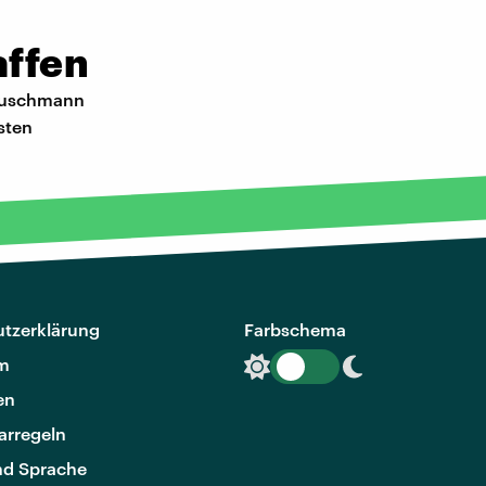
affen
 Buschmann
sten
tzerklärung
Farbschema
m
en
rregeln
nd Sprache