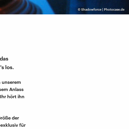
©
Shadowforce | Photocase.de
 das
s los.
in unserem
esem Anlass
hr hört ihn
Größe der
exklusiv für