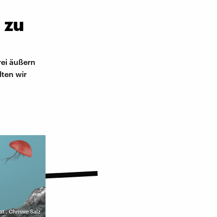
 zu
rei äußern
lten wir
at
,
Chrissie Salz