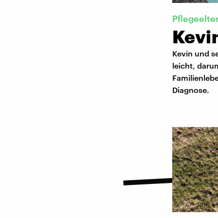
Pflegeelte
Kevi
Kevin und s
leicht, dar
Familienleb
Diagnose.