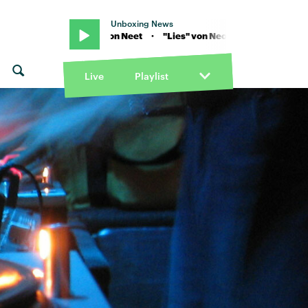
Unboxing News
"Lies" von Neon Neet · "Lies" von Neon Neet
Live
Playlist