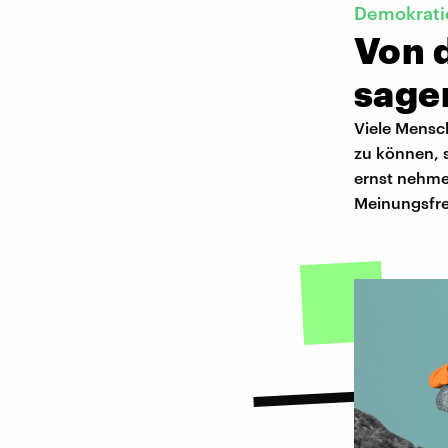
Demokrati
Von 
sage
Viele Mensc
zu können, s
ernst nehmen
Meinungsfre