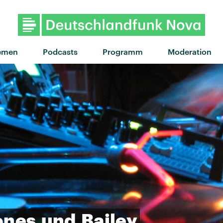
"Lies" von Neon Neet · 
emen
Podcasts
Programm
Moderation
ones
und
Bailey