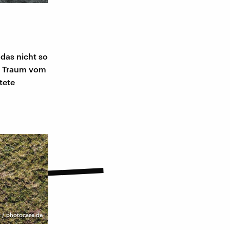
das nicht so
er Traum vom
tete
t / photocase.de