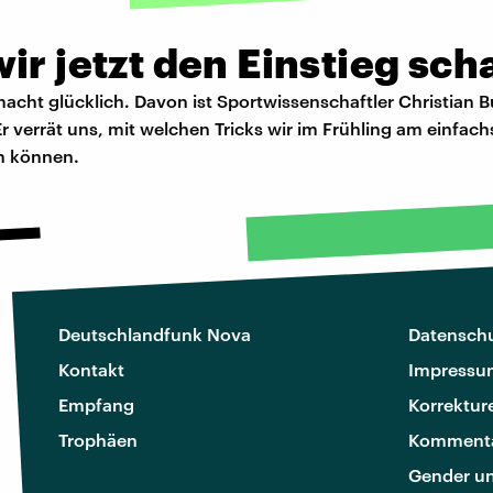
ir jetzt den Einstieg sch
cht glücklich. Davon ist Sportwissenschaftler Christian
r verrät uns, mit welchen Tricks wir im Frühling am einfach
n können.
Deutschlandfunk Nova
Datenschu
Kontakt
Impressu
Empfang
Korrektur
Trophäen
Kommenta
Gender u