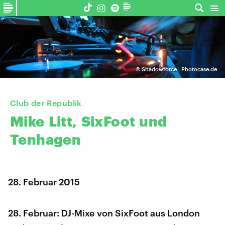
©
Shadowforce | Photocase.de
Club der Republik
Mike
Litt,
SixFoot
und
Tenhagen
28. Februar 2015
28. Februar: DJ-Mixe von SixFoot aus London