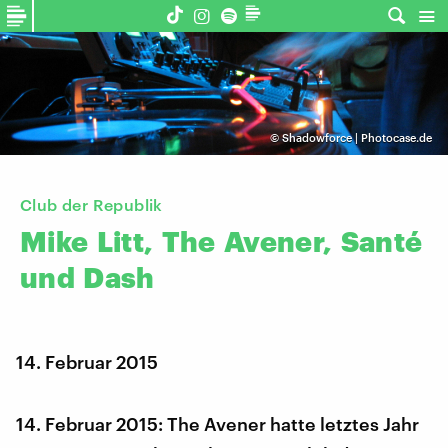
©
Shadowforce | Photocase.de
Club der Republik
Mike
Litt,
The
Avener,
Santé
und
Dash
14. Februar 2015
14. Februar 2015: The Avener hatte letztes Jahr