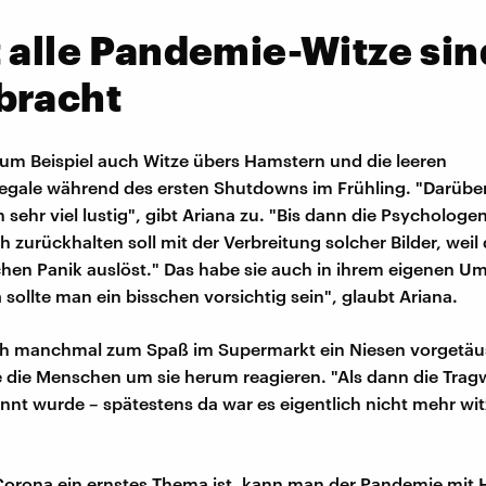
 alle Pandemie-Witze sin
bracht
um Beispiel auch Witze übers Hamstern und die leeren
egale während des ersten Shutdowns im Frühling. "Darüb
h sehr viel lustig", gibt Ariana zu. "Bis dann die Psycholog
 zurückhalten soll mit der Verbreitung solcher Bilder, weil 
hen Panik auslöst." Das habe sie auch in ihrem eigenen U
sollte man ein bisschen vorsichtig sein", glaubt Ariana.
ch manchmal zum Spaß im Supermarkt ein Niesen vorgetäu
 die Menschen um sie herum reagieren. "Als dann die Trag
nt wurde – spätestens da war es eigentlich nicht mehr witz
orona ein ernstes Thema ist, kann man der Pandemie mit