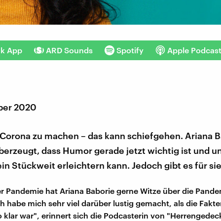
nk App
ARD Sounds
Spotify
Apple Podcas
ber 2020
 Corona zu machen – das kann schiefgehen. Ariana Ba
erzeugt, dass Humor gerade jetzt wichtig ist und un
n Stückweit erleichtern kann. Jedoch gibt es für si
r Pandemie hat Ariana Baborie gerne Witze über die Pande
h habe mich sehr viel darüber lustig gemacht, als die Fakt
o klar war", erinnert sich die Podcasterin von "Herrengedec