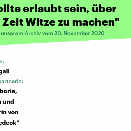
ollte erlaubt sein, über
 Zeit Witze zu machen"
s unserem Archiv vom 20. November 2020
n:
gall
artnerin:
borie,
 und
in von
edeck"