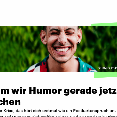
©
imago ima
m wir Humor gerade jetz
chen
r Krise, das hört sich erstmal wie ein Postkartenspruch an.
tzt auf Humor zurückgreifen sollten und ob Pandemie-Witze