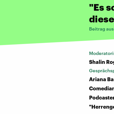
"Es s
diese
Beitrag au
Moderatori
Shalin Ro
Gesprächsp
Ariana Ba
Comedian
Podcaster
"Herreng