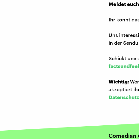
Meldet euch
Ihr könnt da
Uns interess
in der Sendu
Schickt uns 
factsundfee
Wichtig:
Wen
akzeptiert i
Datenschutz
Comedian A