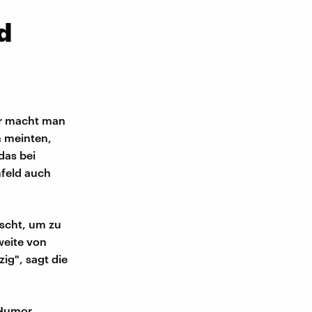
d
er macht man
en meinten,
das bei
mfeld auch
scht, um zu
weite von
ig", sagt die
 Humor