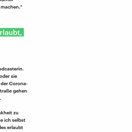
zu machen."
rlaubt,
odcasterin.
oder sie
r der Corona-
traße gehen
.
nkheit zu
e ich selbst
es erlaubt