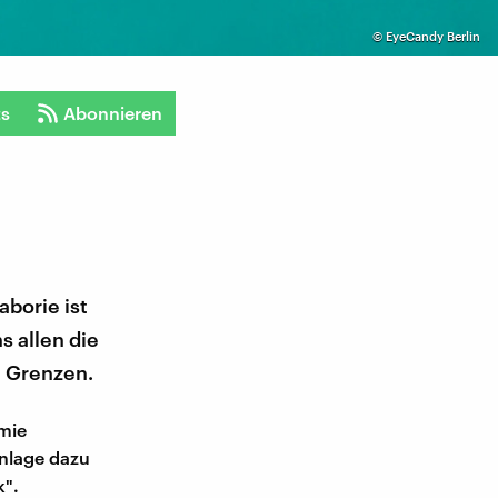
©
EyeCandy Berlin
ts
Abonnieren
borie ist
s allen die
e Grenzen.
mie
enlage dazu
k".