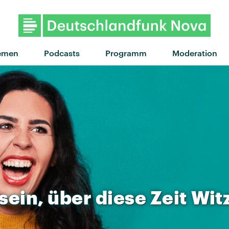
"Montag" von Siggi · "Monta
emen
Podcasts
Programm
Moderation
sein,
über
diese
Zeit
Wit