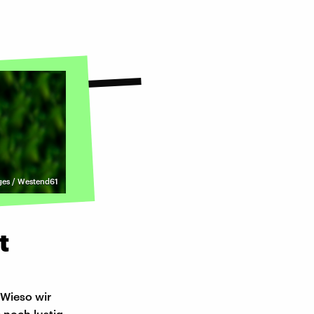
ges / Westend61
t
 Wieso wir
 noch lustig