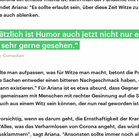
det Ariana: "Es sollte erlaubt sein, über diese Zeit Witze 
 auch ablenken.
tzlich ist Humor auch jetzt nicht nur e
 sehr gerne gesehen."
e, Comedian
lte man aufpassen, was für Witze man macht, betont die P
e Sachen entweder einen bitteren Nachgeschmack haben, 
dann existieren." Für Ariana ist es etwa absurd, dass Gegne
emeinsam mit Menschen mit rechter Gesinnung auf die S
auch aus einem Witz sein können, der nun real geworden ist
vorsichtig, wenn es darum geht, die Ernsthaftigkeit der Kra
. "Alles, was das Verharmlosen von Corona angeht, das würd
sklammern", sagt Ariana. "Ansonsten sollte immer noch all