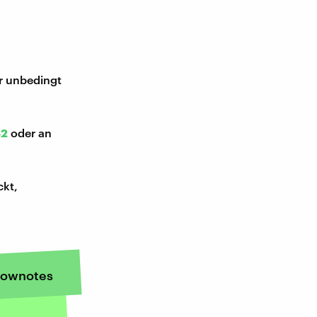
ir unbedingt
52
oder an
ckt,
ownotes