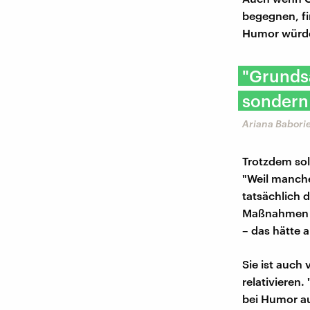
begegnen, fin
Humor würde
"Grundsä
sondern
Ariana Babori
Trotzdem sol
"Weil manch
tatsächlich 
Maßnahmen g
– das hätte 
Sie ist auch 
relativieren
bei Humor au