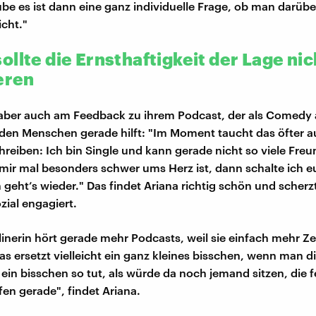
aube es ist dann eine ganz individuelle Frage, ob man darüb
icht."
llte die Ernsthaftigkeit der Lage nic
eren
 aber auch am Feedback zu ihrem Podcast, der als Comedy a
en Menschen gerade hilft: "Im Moment taucht das öfter au
hreiben: Ich bin Single und kann gerade nicht so viele Freu
mir mal besonders schwer ums Herz ist, dann schalte ich 
geht’s wieder." Das findet Ariana richtig schön und scherzt
zial engagiert.
linerin hört gerade mehr Podcasts, weil sie einfach mehr Ze
Das ersetzt vielleicht ein ganz kleines bisschen, wenn man 
 ein bisschen so tut, als würde da noch jemand sitzen, die 
fen gerade", findet Ariana.