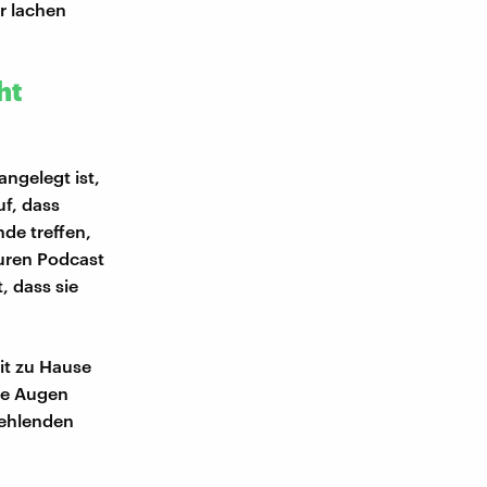
er lachen
ht
ngelegt ist,
f, dass
nde treffen,
euren Podcast
, dass sie
it zu Hause
die Augen
fehlenden