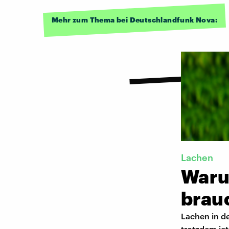
Mehr zum Thema bei Deutschlandfunk Nova:
Lachen
Waru
brau
Lachen in de
trotzdem je