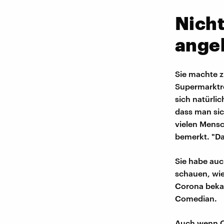
Nicht
ange
Sie machte z
Supermarktr
sich natürlic
dass man sich
vielen Mensc
bemerkt. "Da 
Sie habe au
schauen, wie
Corona bekan
Comedian.
Auch wenn C