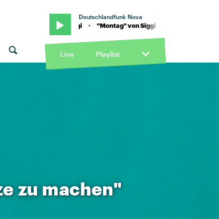
Deutschlandfunk Nova
g" von Siggi · "Montag" von Siggi
Live
Playlist
ze
zu
machen"