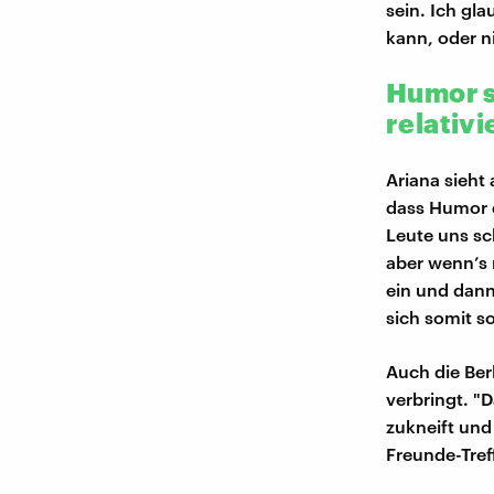
sein. Ich gl
kann, oder n
Humor so
relativi
Ariana sieht
dass Humor d
Leute uns sc
aber wenn’s 
ein und dann 
sich somit so
Auch die Ber
verbringt. "
zukneift und
Freunde-Tref