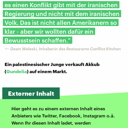
es einen Konflikt gibt mit der iranischen
Regierung und nicht mit dem iranischen
Volk. Das ist nicht allen Amerikanern so
klar - aber wir wollten dafür ein
Bewusstsein schaffen."
Dawn Weleski, Inhaberin des Restaurants Conflict Kitchen
Ein palestinesischer Junge verkauft
Akkub
(
Gundelia
) auf einem Markt.
Externer Inhalt
Hier geht es zu einem externen Inhalt eines
Anbieters wie Twitter, Facebook, Instagram o.ä.
Wenn Ihr diesen Inhalt ladet, werden