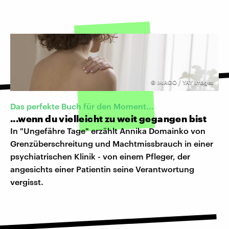
©
IMAGO / YAY Images
Das perfekte Buch für den Moment...
...wenn du vielleicht zu weit gegangen bist
In "Ungefähre Tage" erzählt Annika Domainko von
Grenzüberschreitung und Machtmissbrauch in einer
psychiatrischen Klinik - von einem Pfleger, der
angesichts einer Patientin seine Verantwortung
vergisst.