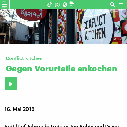
©
dpa
Conflict Kitchen
Gegen
Vorurteile
ankochen
16. Mai 2015
Seit fünf Jahren betreiben Jon Rubin und Dawn