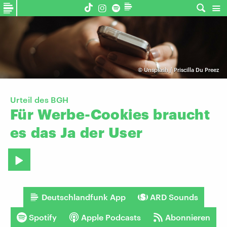
©
Unsplash / Priscilla Du Preez
Urteil des BGH
Für
Werbe-Cookies
braucht
es
das
Ja
der
User
Deutschlandfunk App
ARD Sounds
Spotify
Apple Podcasts
Abonnieren